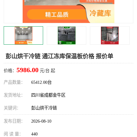
雅安冷库,雅安冻库
攀枝花冻库
烘干冷链
冻库安装，小型冻库造价
内江冷库，内江冻库
宜宾冷库，宜宾冻库设备
达州冷库、达州小型冷库
凉山冻库安装
彭山烘干冷链 通江冻库保温板价格 报价单
甘孜冻库安装
5986.00
价格：
元/台 起
产品数量：
65412.00台
发货地址：
四川省成都金牛区
关键词：
彭山烘干冷链
发布日期：
2026-08-10
阅 读 量：
440