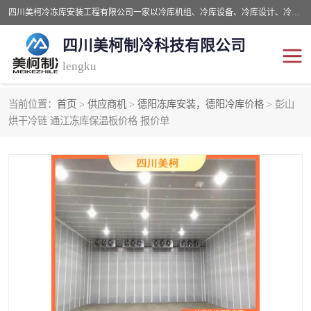
四川美柯冷冻库安装工程有限公司一家以冷库机组、冷库设备、冷库设计、冷冻库设备销售、冷库安装、冻库安装价格及技术服务为一体的综合企业，咨询热线：同等设备材料优惠10% 。公司各种类型安装组合式冷库、冷冻库、冷藏库、气调保鲜库、并提供成套设备供应、安装与调试、维护与维修、技术咨询、操作维修人员技术培训等
四川美柯制冷科技有限公司
lengku
当前位置：
首页
>
供应商机
>
德阳冻库安装，德阳冷库价格
> 彭山
冷库安装，冷库价格
四川冷库，四川冻库安装
烘干冷链 通江冻库保温板价格 报价单
成都冻库，成都冻库价格
绵阳冻库,绵阳保鲜冷库
德阳冻库安装，德阳冷库
广元冻库安装,广元冻库造
价格
价
南充冻库设计,南充冻库安
遂宁冻库
装
资阳冻库，资阳冻库安装
泸州冻库，泸州冷库
乐山冻库,乐山保鲜冷库
自贡冻库组装