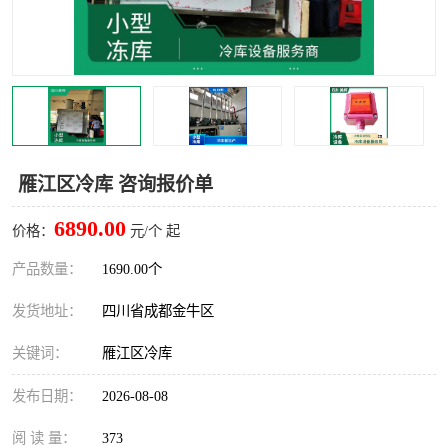
雅安冷库,雅安冻库
攀枝花冻库
烘干冷链
冻库安装，小型冻库造价
内江冷库，内江冻库
宜宾冷库，宜宾冻库设备
达州冷库、达州小型冷库
凉山冻库安装
雁江区冷库 咨询报价单
甘孜冻库安装
6890.00
价格：
元/个 起
产品数量：
1690.00个
发货地址：
四川省成都金牛区
关键词：
雁江区冷库
发布日期：
2026-08-08
阅 读 量：
373