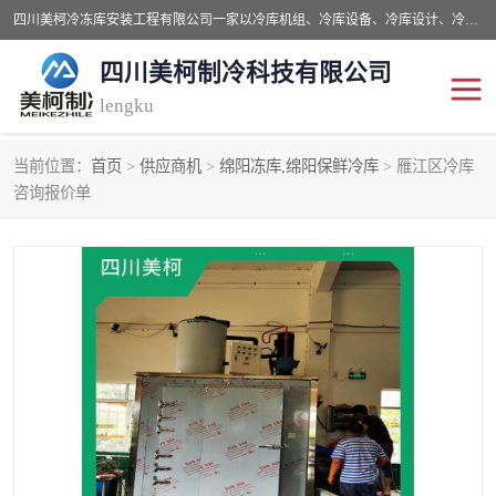
四川美柯冷冻库安装工程有限公司一家以冷库机组、冷库设备、冷库设计、冷冻库设备销售、冷库安装、冻库安装价格及技术服务为一体的综合企业，咨询热线：同等设备材料优惠10% 。公司各种类型安装组合式冷库、冷冻库、冷藏库、气调保鲜库、并提供成套设备供应、安装与调试、维护与维修、技术咨询、操作维修人员技术培训等
四川美柯制冷科技有限公司
lengku
当前位置：
首页
>
供应商机
>
绵阳冻库,绵阳保鲜冷库
> 雁江区冷库
冷库安装，冷库价格
四川冷库，四川冻库安装
咨询报价单
成都冻库，成都冻库价格
绵阳冻库,绵阳保鲜冷库
德阳冻库安装，德阳冷库
广元冻库安装,广元冻库造
价格
价
南充冻库设计,南充冻库安
遂宁冻库
装
资阳冻库，资阳冻库安装
泸州冻库，泸州冷库
乐山冻库,乐山保鲜冷库
自贡冻库组装