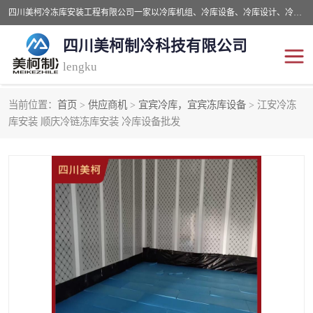
四川美柯冷冻库安装工程有限公司一家以冷库机组、冷库设备、冷库设计、冷冻库设备销售、冷库安装、冻库安装价格及技术服务为一体的综合企业，咨询热线：同等设备材料优惠10% 。公司各种类型安装组合式冷库、冷冻库、冷藏库、气调保鲜库、并提供成套设备供应、安装与调试、维护与维修、技术咨询、操作维修人员技术培训等
四川美柯制冷科技有限公司
lengku
当前位置：
首页
>
供应商机
>
宜宾冷库，宜宾冻库设备
> 江安冷冻
冷库安装，冷库价格
四川冷库，四川冻库安装
库安装 顺庆冷链冻库安装 冷库设备批发
成都冻库，成都冻库价格
绵阳冻库,绵阳保鲜冷库
德阳冻库安装，德阳冷库
广元冻库安装,广元冻库造
价格
价
南充冻库设计,南充冻库安
遂宁冻库
装
资阳冻库，资阳冻库安装
泸州冻库，泸州冷库
乐山冻库,乐山保鲜冷库
自贡冻库组装