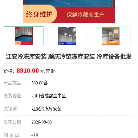
雅安冷库,雅安冻库
攀枝花冻库
烘干冷链
冻库安装，小型冻库造价
内江冷库，内江冻库
宜宾冷库，宜宾冻库设备
达州冷库、达州小型冷库
凉山冻库安装
江安冷冻库安装 顺庆冷链冻库安装 冷库设备批发
甘孜冻库安装
8910.00
价格：
元/套 起
产品数量：
560.00套
发货地址：
四川省成都金牛区
关键词：
江安冷冻库安装
发布日期：
2026-08-08
阅 读 量：
414