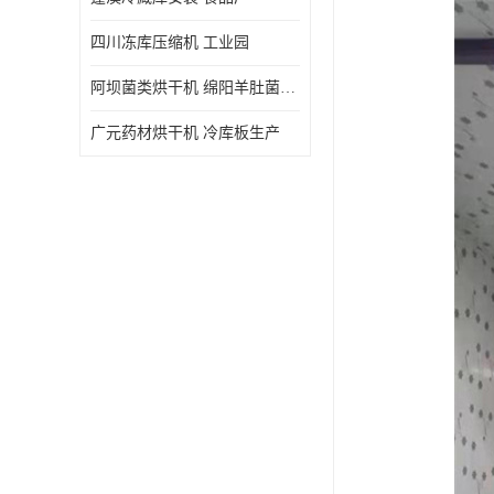
四川冻库压缩机 工业园
阿坝菌类烘干机 绵阳羊肚菌烘干机安装 安装造价
广元药材烘干机 冷库板生产