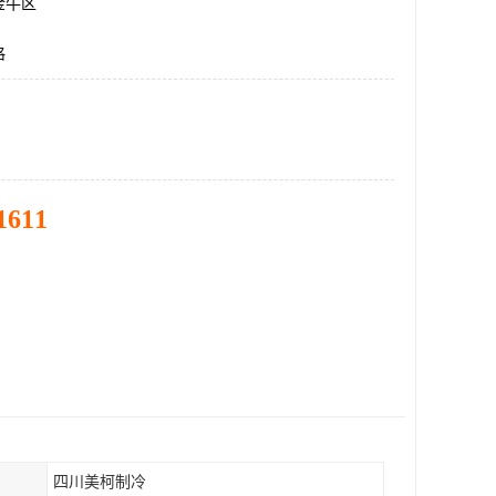
金牛区
格
1611
四川美柯制冷