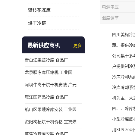
电源电压
攀枝花冻库
温度调节
烘干冷链
四川美柯冷
最新供应商机
藏。提供冷
更多
公司集十多
青白江果蔬冷库 食品厂
户提供制冷
龙泉驿冻库压缩机 工业园
冷库冷却系
阿坝牛肉干烘干机安装 广元牛肉干烘干机 安装造价
冷库冷却系
雁江区药品冷库 食品厂
机为主；大
四、、冷库
船山区果蔬冷库安装 工业园
小型冷库底
资阳枸杞烘干机价格 宜宾烘房价格 冷库板生产
用SUS 30
蓬溪冷藏库安装 食品厂