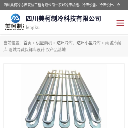
四川美柯冷冻库安装工程有限公司一家以冷库机组、冷库设备、冷库设计、冷冻库设备销售、冷库安装、冻库安装价格及技术服务为一体的综合企业，咨询热线：同等设备材料优惠10% 。公司各种类型安装组合式冷库、冷冻库、冷藏库、气调保鲜库、并提供成套设备供应、安装与调试、维护与维修、技术咨询、操作维修人员技术培训等
四川美柯制冷科技有限公司
lengku
当前位置：
首页
>
供应商机
>
达州冷库、达州小型冷库
> 雨城冷藏
冷库安装，冷库价格
四川冷库，四川冻库安装
库 雨城冷藏保鲜库设计 农产品基地
成都冻库，成都冻库价格
绵阳冻库,绵阳保鲜冷库
德阳冻库安装，德阳冷库
广元冻库安装,广元冻库造
价格
价
南充冻库设计,南充冻库安
遂宁冻库
装
资阳冻库，资阳冻库安装
泸州冻库，泸州冷库
乐山冻库,乐山保鲜冷库
自贡冻库组装