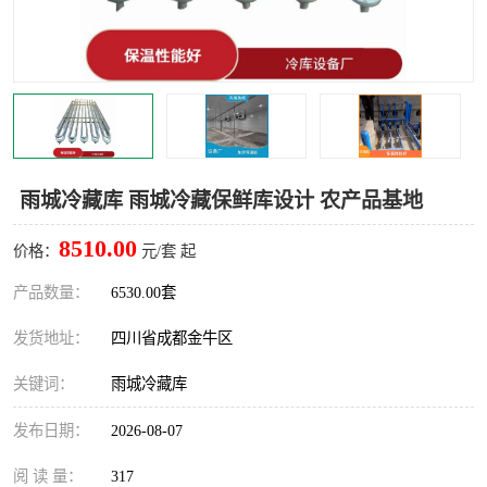
雅安冷库,雅安冻库
攀枝花冻库
烘干冷链
冻库安装，小型冻库造价
内江冷库，内江冻库
宜宾冷库，宜宾冻库设备
达州冷库、达州小型冷库
凉山冻库安装
雨城冷藏库 雨城冷藏保鲜库设计 农产品基地
甘孜冻库安装
8510.00
价格：
元/套 起
产品数量：
6530.00套
发货地址：
四川省成都金牛区
关键词：
雨城冷藏库
发布日期：
2026-08-07
阅 读 量：
317