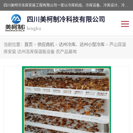
四川美柯冷冻库安装工程有限公司一家以冷库机组、冷库设备、冷库设计、冷冻库设备销售、冷库安装、冻库安装价格及技术服务为一体的综合企业，咨询热线：同等设备材料优惠10% 。公司各种类型安装组合式冷库、冷冻库、冷藏库、气调保鲜库、并提供成套设备供应、安装与调试、维护与维修、技术咨询、操作维修人员技术培训等
四川美柯制冷科技有限公司
lengku
当前位置：
首页
>
供应商机
>
达州冷库、达州小型冷库
> 芦山双温
冷库安装，冷库价格
四川冷库，四川冻库安装
库安装 达州冻库保温板设备 农产品基地
成都冻库，成都冻库价格
绵阳冻库,绵阳保鲜冷库
德阳冻库安装，德阳冷库
广元冻库安装,广元冻库造
价格
价
南充冻库设计,南充冻库安
遂宁冻库
装
资阳冻库，资阳冻库安装
泸州冻库，泸州冷库
乐山冻库,乐山保鲜冷库
自贡冻库组装