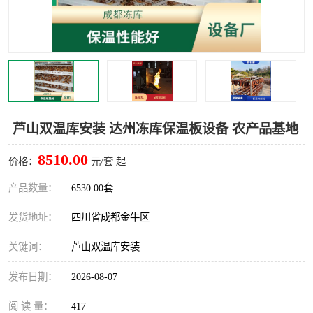
雅安冷库,雅安冻库
攀枝花冻库
烘干冷链
冻库安装，小型冻库造价
内江冷库，内江冻库
宜宾冷库，宜宾冻库设备
达州冷库、达州小型冷库
凉山冻库安装
芦山双温库安装 达州冻库保温板设备 农产品基地
甘孜冻库安装
8510.00
价格：
元/套 起
产品数量：
6530.00套
发货地址：
四川省成都金牛区
关键词：
芦山双温库安装
发布日期：
2026-08-07
阅 读 量：
417