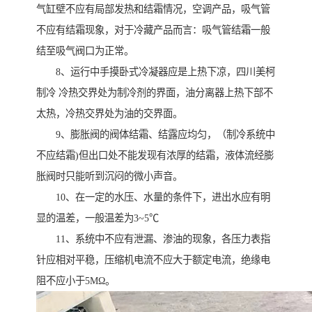
气缸壁不应有局部发热和结霜情况，空调产品，吸气管
不应有结霜现象，对于冷藏产品而言：吸气管结霜一般
结至吸气阀口为正常。
8、运行中手摸卧式冷凝器应是上热下凉，四川美柯
制冷 冷热交界处为制冷剂的界面，油分离器上热下部不
太热，冷热交界处为油的交界面。
9、膨胀阀的阀体结霜、结露应均匀，（制冷系统中
不应结霜)但出口处不能发现有浓厚的结霜，液体流经膨
胀阀时只能听到沉闷的微小声音。
10、在一定的水压、水量的条件下，进出水应有明
显的温差，一般温差为3~5℃
11、系统中不应有泄漏、渗油的现象，各压力表指
针应相对平稳，压缩机电流不应大于额定电流，绝缘电
阻不应小于5MΩ。