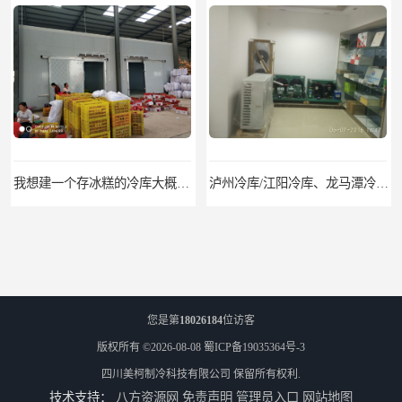
我想建一个存冰糕的冷库大概10平方米 需要价格
泸州冷库/江阳冷库、龙马潭冷库、纳溪冷库、泸县冷库、合江冷库、叙永冷库、古蔺冷库
您是第
18026184
位访客
版权所有 ©2026-08-08
蜀ICP备19035364号-3
四川美柯制冷科技有限公司
保留所有权利.
技术支持：
八方资源网
免责声明
管理员入口
网站地图