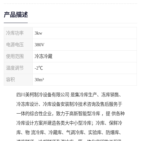
产品描述
冷库功率
3kw
电源电压
380V
使用范围
冷冻冷藏
温度调节
-2℃
容积
30m³
四川美柯制冷设备有限公司 是集冷库生产、冻库销售、
冷冻库设计、冷库设备安装制冷技术咨询及售后服务于
一体的综合性企业，致力于高新智能型冷库 ，提 供各种
冷库设计方案并建造各类大中小型冷库；冷库、保鲜冷
库、物 流冷库、冷藏库、气调冷库、实验库、防爆库、