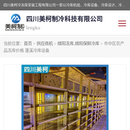
四川美柯冷冻库安装工程有限公司一家以冷库机组、冷库设备、冷库设计、冷冻库设备销售、冷库安装、冻库安装价格及技术服务为一体的综合企业，咨询热线：同等设备材料优惠10% 。公司各种类型安装组合式冷库、冷冻库、冷藏库、气调保鲜库、并提供成套设备供应、安装与调试、维护与维修、技术咨询、操作维修人员技术培训等
四川美柯制冷科技有限公司
lengku
当前位置：
首页
>
供应商机
>
绵阳冻库,绵阳保鲜冷库
> 市中区农产
冷库安装，冷库价格
四川冷库，四川冻库安装
品冻库价格 蓬溪冷库设备
成都冻库，成都冻库价格
绵阳冻库,绵阳保鲜冷库
德阳冻库安装，德阳冷库
广元冻库安装,广元冻库造
价格
价
南充冻库设计,南充冻库安
遂宁冻库
装
资阳冻库，资阳冻库安装
泸州冻库，泸州冷库
乐山冻库,乐山保鲜冷库
自贡冻库组装