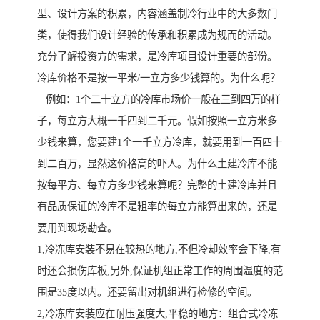
型、设计方案的积累，内容涵盖制冷行业中的大多数门
类，使得我们设计经验的传承和积累成为规而的活动。
充分了解投资方的需求，是冷库项目设计重要的部份。
冷库价格不是按一平米/一立方多少钱算的。为什么呢？
例如：1个二十立方的冷库市场价一般在三到四万的样
子，每立方大概一千四到二千元。假如按照一立方米多
少钱来算，您要建1个一千立方冷库，就要用到一百四十
到二百万，显然这价格高的吓人。为什么土建冷库不能
按每平方、每立方多少钱来算呢？完整的土建冷库并且
有品质保证的冷库不是粗率的每立方能算出来的，还是
要用到现场勘查。
1,冷冻库安装不易在较热的地方,不但冷却效率会下降,有
时还会损伤库板,另外,保证机组正常工作的周围温度的范
围是35度以内。还要留出对机组进行检修的空间。
2,冷冻库安装应在耐压强度大,平稳的地方：组合式冷冻