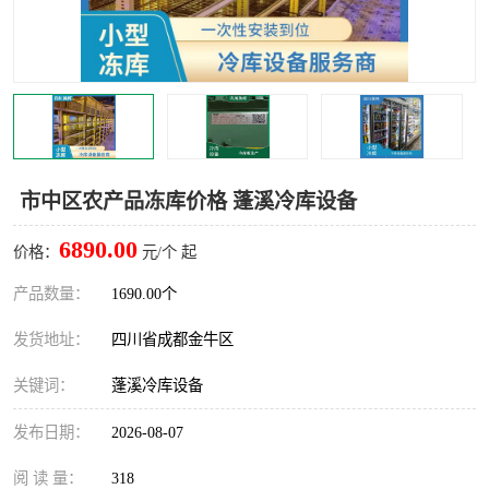
雅安冷库,雅安冻库
攀枝花冻库
烘干冷链
冻库安装，小型冻库造价
内江冷库，内江冻库
宜宾冷库，宜宾冻库设备
达州冷库、达州小型冷库
凉山冻库安装
市中区农产品冻库价格 蓬溪冷库设备
甘孜冻库安装
6890.00
价格：
元/个 起
产品数量：
1690.00个
发货地址：
四川省成都金牛区
关键词：
蓬溪冷库设备
发布日期：
2026-08-07
阅 读 量：
318