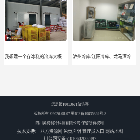
泸州冷库/江阳冷库、龙马潭冷库、纳溪冷库、泸县冷库、合江冷库、叙永冷库、古蔺冷库
遂宁冻库/遂宁冻库价格/遂宁冻库安装
您是第
18013671
位访客
版权所有 ©2026-08-07
蜀ICP备19035364号-3
四川美柯制冷科技有限公司
保留所有权利.
技术支持：
八方资源网
免责声明
管理员入口
网站地图
眉山冻库/东坡冷库、彭山冷库、仁寿冷库、丹棱冷库、青神冷库、洪雅冷库
绵竹冷库安装、中江冷库安装、罗江冷库安装
川公网安备51010602002497