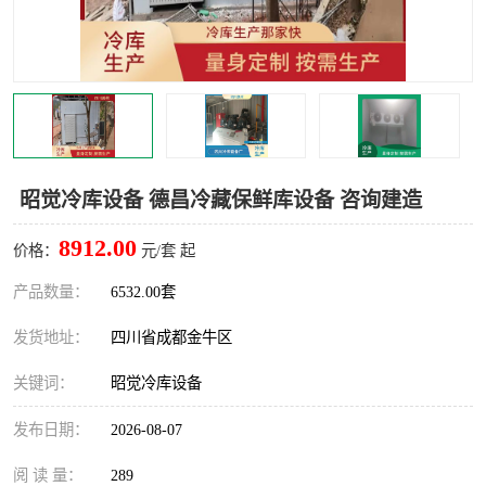
雅安冷库,雅安冻库
攀枝花冻库
烘干冷链
冻库安装，小型冻库造价
内江冷库，内江冻库
宜宾冷库，宜宾冻库设备
达州冷库、达州小型冷库
凉山冻库安装
昭觉冷库设备 德昌冷藏保鲜库设备 咨询建造
甘孜冻库安装
8912.00
价格：
元/套 起
产品数量：
6532.00套
发货地址：
四川省成都金牛区
关键词：
昭觉冷库设备
发布日期：
2026-08-07
阅 读 量：
289