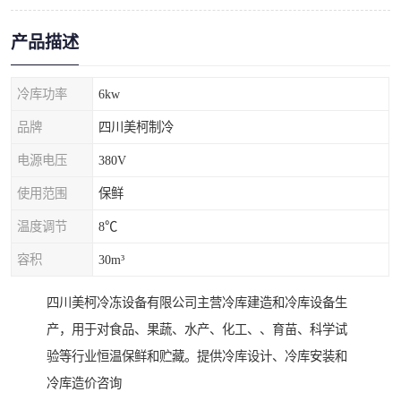
产品描述
冷库功率
6kw
品牌
四川美柯制冷
电源电压
380V
使用范围
保鲜
温度调节
8℃
容积
30m³
四川美柯冷冻设备有限公司主营冷库建造和冷库设备生
产，用于对食品、果蔬、水产、化工、、育苗、科学试
验等行业恒温保鲜和贮藏。提供冷库设计、冷库安装和
冷库造价咨询