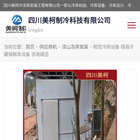
四川美柯冷冻库安装工程有限公司一家以冷库机组、冷库设备、冷库设计、冷冻库设备销售、冷库安装、冻库安装价格及技术服务为一体的综合企业，咨询热线：同等设备材料优惠10% 。公司各种类型安装组合式冷库、冷冻库、冷藏库、气调保鲜库、并提供成套设备供应、安装与调试、维护与维修、技术咨询、操作维修人员技术培训等
四川美柯制冷科技有限公司
lengku
当前位置：
首页
>
供应商机
>
凉山冻库安装
> 昭觉冷库设备 德昌冷
冷库安装，冷库价格
四川冷库，四川冻库安装
藏保鲜库设备 咨询建造
成都冻库，成都冻库价格
绵阳冻库,绵阳保鲜冷库
德阳冻库安装，德阳冷库
广元冻库安装,广元冻库造
价格
价
南充冻库设计,南充冻库安
遂宁冻库
装
资阳冻库，资阳冻库安装
泸州冻库，泸州冷库
乐山冻库,乐山保鲜冷库
自贡冻库组装