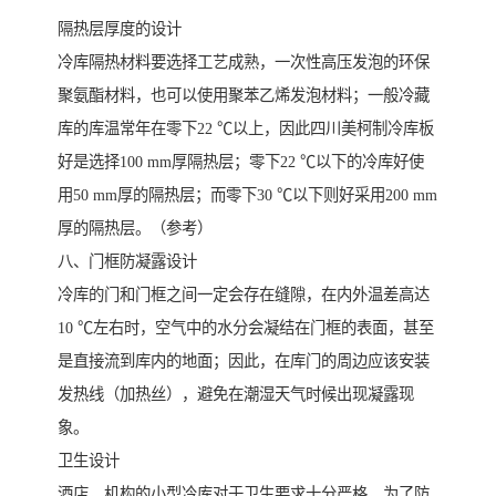
隔热层厚度的设计
冷库隔热材料要选择工艺成熟，一次性高压发泡的环保
聚氨酯材料，也可以使用聚苯乙烯发泡材料；一般冷藏
库的库温常年在零下22 ℃以上，因此四川美柯制冷库板
好是选择100 mm厚隔热层；零下22 ℃以下的冷库好使
用50 mm厚的隔热层；而零下30 ℃以下则好采用200 mm
厚的隔热层。（参考）
八、门框防凝露设计
冷库的门和门框之间一定会存在缝隙，在内外温差高达
10 ℃左右时，空气中的水分会凝结在门框的表面，甚至
是直接流到库内的地面；因此，在库门的周边应该安装
发热线（加热丝），避免在潮湿天气时候出现凝露现
象。
卫生设计
酒店，机构的小型冷库对于卫生要求十分严格，为了防