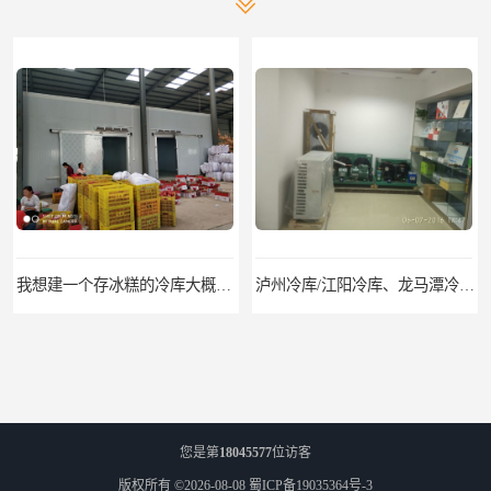
我想建一个存冰糕的冷库大概10平方米 需要价格
泸州冷库/江阳冷库、龙马潭冷库、纳溪冷库、泸县冷库、合江冷库、叙永冷库、古蔺冷库
您是第
18045577
位访客
版权所有 ©2026-08-08
蜀ICP备19035364号-3