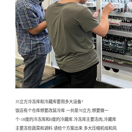
35立方冷冻库和冷藏库要用多大设备?
饭店有个仓库想要改装冷库.一共是70立方,想要做一
个-18度的冷冻库和0度的冷藏库.冷冻库主要冻肉,冷藏库
主要冻些蔬菜和调料.请给个方案出来.多大压缩机组和风