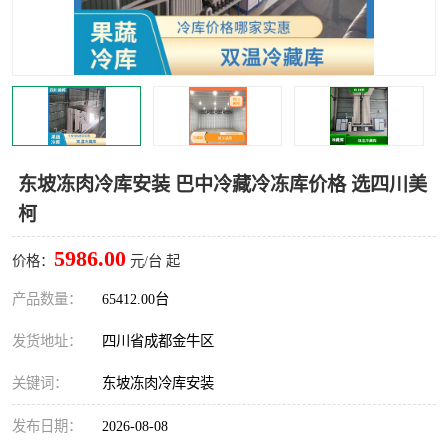
雅安冷库,雅安冻库
攀枝花冻库
烘干冷链
冻库安装，小型冻库造价
内江冷库，内江冻库
宜宾冷库，宜宾冻库设备
达州冷库、达州小型冷库
凉山冻库安装
东坡冻肉冷库安装 巴中冷藏冷冻库价格 选四川美
柯
甘孜冻库安装
5986.00
价格：
元/台 起
产品数量：
65412.00台
发货地址：
四川省成都金牛区
关键词：
东坡冻肉冷库安装
发布日期：
2026-08-08