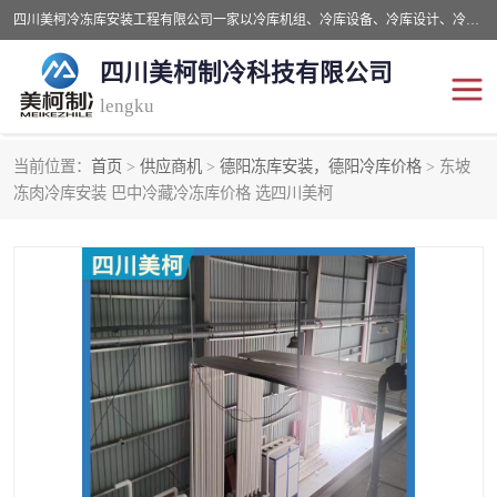
四川美柯冷冻库安装工程有限公司一家以冷库机组、冷库设备、冷库设计、冷冻库设备销售、冷库安装、冻库安装价格及技术服务为一体的综合企业，咨询热线：同等设备材料优惠10% 。公司各种类型安装组合式冷库、冷冻库、冷藏库、气调保鲜库、并提供成套设备供应、安装与调试、维护与维修、技术咨询、操作维修人员技术培训等
四川美柯制冷科技有限公司
lengku
当前位置：
首页
>
供应商机
>
德阳冻库安装，德阳冷库价格
> 东坡
冷库安装，冷库价格
四川冷库，四川冻库安装
冻肉冷库安装 巴中冷藏冷冻库价格 选四川美柯
成都冻库，成都冻库价格
绵阳冻库,绵阳保鲜冷库
德阳冻库安装，德阳冷库
广元冻库安装,广元冻库造
价格
价
南充冻库设计,南充冻库安
遂宁冻库
装
资阳冻库，资阳冻库安装
泸州冻库，泸州冷库
乐山冻库,乐山保鲜冷库
自贡冻库组装