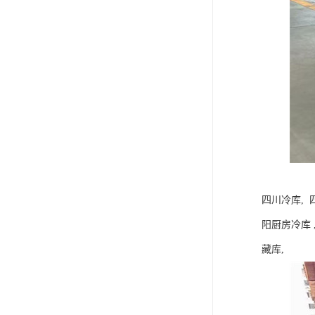
四川冷库, 
阳厨房冷库 
藏库,