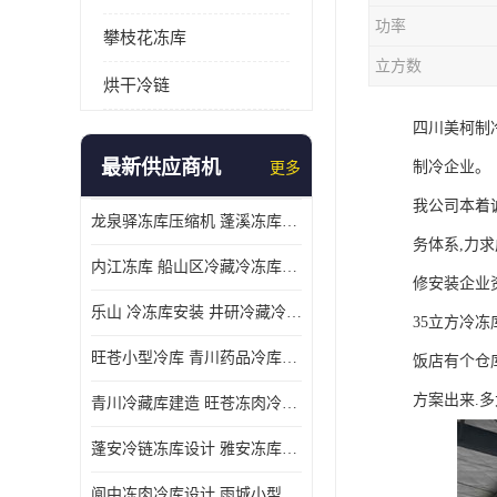
功率
攀枝花冻库
立方数
烘干冷链
四川美柯制
最新供应商机
制冷企业。
更多
我公司本着
龙泉驿冻库压缩机 蓬溪冻库冷风机价格
务体系,力
内江冻库 船山区冷藏冷冻库安装
修安装企业
乐山 冷冻库安装 井研冷藏冷冻库设备 报价表
35立方冷
旺苍小型冷库 青川药品冷库设备 设计方案
饭店有个仓库
方案出来.
青川冷藏库建造 旺苍冻肉冷库安装 报价表
蓬安冷链冻库设计 雅安冻库保温板安装 采摘园
阆中冻肉冷库设计 雨城小型冷库设计 农产品基地