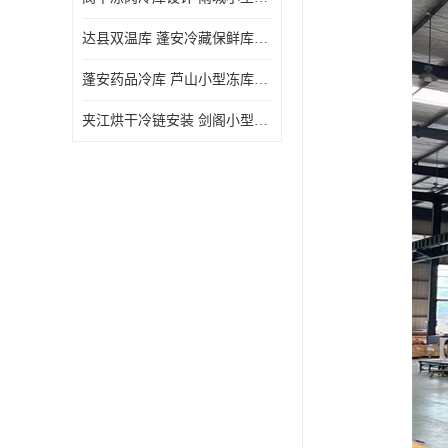
达县双温库 蓬安冷藏保鲜库设计 报价表
蓬安药品冷库 芦山小型冻库安装 报价表
夹江烘干冷链安装 剑阁小型冷库安装 设计方案