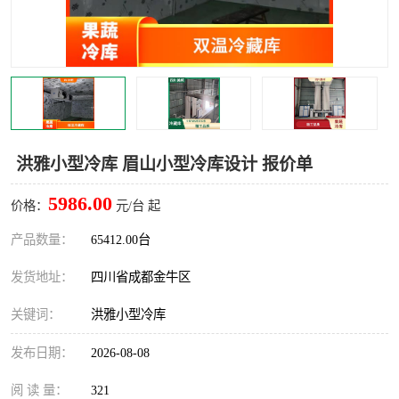
雅安冷库,雅安冻库
攀枝花冻库
烘干冷链
冻库安装，小型冻库造价
内江冷库，内江冻库
宜宾冷库，宜宾冻库设备
达州冷库、达州小型冷库
凉山冻库安装
洪雅小型冷库 眉山小型冷库设计 报价单
甘孜冻库安装
5986.00
价格：
元/台 起
产品数量：
65412.00台
发货地址：
四川省成都金牛区
关键词：
洪雅小型冷库
发布日期：
2026-08-08
阅 读 量：
321