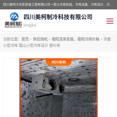
四川美柯冷冻库安装工程有限公司一家以冷库机组、冷库设备、冷库设计、冷冻库设备销售、冷库安装、冻库安装价格及技术服务为一体的综合企业，咨询热线：同等设备材料优惠10% 。公司各种类型安装组合式冷库、冷冻库、冷藏库、气调保鲜库、并提供成套设备供应、安装与调试、维护与维修、技术咨询、操作维修人员技术培训等
四川美柯制冷科技有限公司
lengku
当前位置：
首页
>
供应商机
>
德阳冻库安装，德阳冷库价格
> 洪雅
冷库安装，冷库价格
四川冷库，四川冻库安装
小型冷库 眉山小型冷库设计 报价单
成都冻库，成都冻库价格
绵阳冻库,绵阳保鲜冷库
德阳冻库安装，德阳冷库
广元冻库安装,广元冻库造
价格
价
南充冻库设计,南充冻库安
遂宁冻库
装
资阳冻库，资阳冻库安装
泸州冻库，泸州冷库
乐山冻库,乐山保鲜冷库
自贡冻库组装