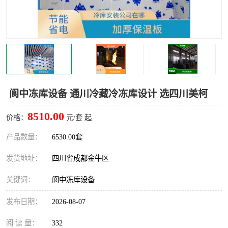
雅安冷库,雅安冻库
攀枝花冻库
烘干冷链
冻库安装，小型冻库造价
内江冷库，内江冻库
宜宾冷库，宜宾冻库设备
达州冷库、达州小型冷库
凉山冻库安装
阆中冻库设备 通川冷藏冷冻库设计 选四川美柯
甘孜冻库安装
8510.00
价格：
元/套 起
产品数量：
6530.00套
发货地址：
四川省成都金牛区
关键词：
阆中冻库设备
发布日期：
2026-08-07
阅 读 量：
332