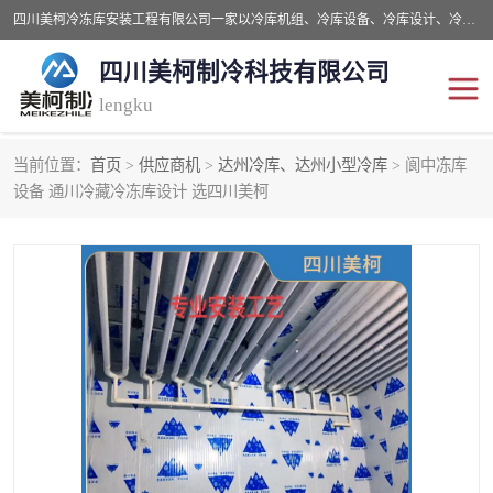
四川美柯冷冻库安装工程有限公司一家以冷库机组、冷库设备、冷库设计、冷冻库设备销售、冷库安装、冻库安装价格及技术服务为一体的综合企业，咨询热线：同等设备材料优惠10% 。公司各种类型安装组合式冷库、冷冻库、冷藏库、气调保鲜库、并提供成套设备供应、安装与调试、维护与维修、技术咨询、操作维修人员技术培训等
四川美柯制冷科技有限公司
lengku
当前位置：
首页
>
供应商机
>
达州冷库、达州小型冷库
> 阆中冻库
冷库安装，冷库价格
四川冷库，四川冻库安装
设备 通川冷藏冷冻库设计 选四川美柯
成都冻库，成都冻库价格
绵阳冻库,绵阳保鲜冷库
德阳冻库安装，德阳冷库
广元冻库安装,广元冻库造
价格
价
南充冻库设计,南充冻库安
遂宁冻库
装
资阳冻库，资阳冻库安装
泸州冻库，泸州冷库
乐山冻库,乐山保鲜冷库
自贡冻库组装