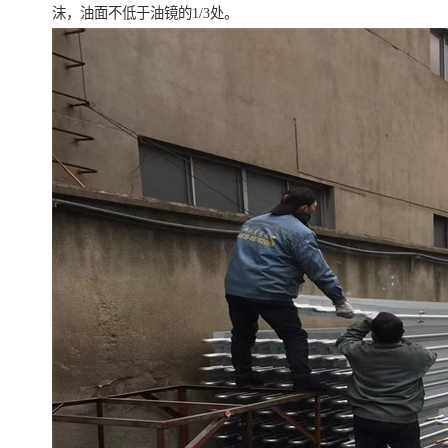
沫，油面不低于油镜的1/3处。