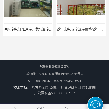
泸州冷库/江阳冷库、龙马潭冷库、纳溪冷库、泸县冷库、合江冷库、叙永冷库、古蔺冷库
遂宁冻库/遂宁冻库价格/遂宁冻库安装
您是第
18086633
位访客
版权所有 ©2026-08-10
蜀ICP备19035364号-3
四川美柯制冷科技有限公司
保留所有权利.
技术支持：
八方资源网
免责声明
管理员入口
网站地图
眉山冻库/东坡冷库、彭山冷库、仁寿冷库、丹棱冷库、青神冷库、洪雅冷库
绵竹冷库安装、中江冷库安装、罗江冷库安装
川公网安备51010602002497