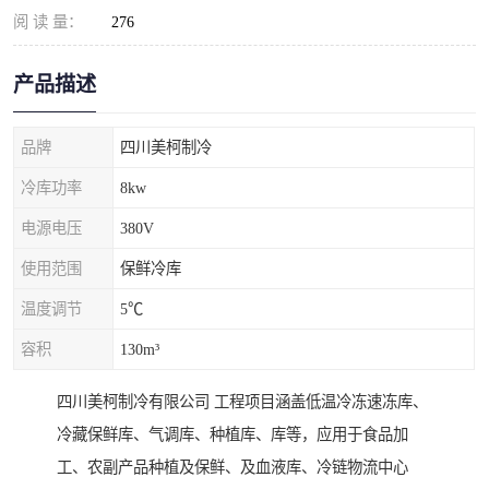
阅 读 量：
276
产品描述
品牌
四川美柯制冷
冷库功率
8kw
电源电压
380V
使用范围
保鲜冷库
温度调节
5℃
容积
130m³
四川美柯制冷有限公司 工程项目涵盖低温冷冻速冻库、
冷藏保鲜库、气调库、种植库、库等，应用于食品加
工、农副产品种植及保鲜、及血液库、冷链物流中心