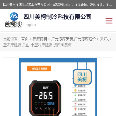
四川美柯冷冻库安装工程有限公司一家以冷库机组、冷库设备、冷库设计、冷冻库设备销售、冷库安装、冻库安装价格及技术服务为一体的综合企业，咨询热线：同等设备材料优惠10% 。公司各种类型安装组合式冷库、冷冻库、冷藏库、气调保鲜库、并提供成套设备供应、安装与调试、维护与维修、技术咨询、操作维修人员技术培训等
四川美柯制冷科技有限公司
lengku
当前位置：
首页
>
供应商机
>
广元冻库安装,广元冻库造价
> 夹江小
冷库安装，冷库价格
四川冷库，四川冻库安装
型冻库建造 乐山 小型冷库建造 选四川美柯
成都冻库，成都冻库价格
绵阳冻库,绵阳保鲜冷库
德阳冻库安装，德阳冷库
广元冻库安装,广元冻库造
价格
价
南充冻库设计,南充冻库安
遂宁冻库
装
资阳冻库，资阳冻库安装
泸州冻库，泸州冷库
乐山冻库,乐山保鲜冷库
自贡冻库组装