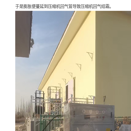
于是膨胀便蔓延到压缩机回气管导致压缩机回气结霜。