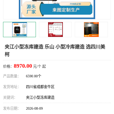
雅安冷库,雅安冻库
攀枝花冻库
烘干冷链
冻库安装，小型冻库造价
内江冷库，内江冻库
宜宾冷库，宜宾冻库设备
达州冷库、达州小型冷库
凉山冻库安装
夹江小型冻库建造 乐山 小型冷库建造 选四川美
柯
甘孜冻库安装
8970.00
价格：
元/个 起
产品数量：
6590.00个
发货地址：
四川省成都金牛区
关键词：
夹江小型冻库建造
发布日期：
2026-08-09