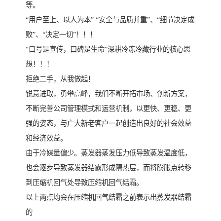
等。
“用户至上、以人为本” “安全与品质并重”、“细节决定成
败”、“决定一切”！！！
“口号是宣传，口碑是生命”深耕冷冻冷藏行业的核心思
想！！！
拒绝二手，从我做起！
锐意进取，勇攀高峰，我们不断开拓市场、创新方案，
不断完善公司管理模式和运营机制，以更快、更稳、更
强的姿态，与广大新老客户一起创造出良好的社会效益
和经济效益。
由于冷媒量偏少。蒸发器蒸发压力低导致蒸发温度低，
也会逐步导致蒸发器结露形成隔热层，而将膨胀点转移
到压缩机回气处导致压缩机回气结霜。
以上两点均会在压缩机回气结霜之前表示出蒸发器结霜
的