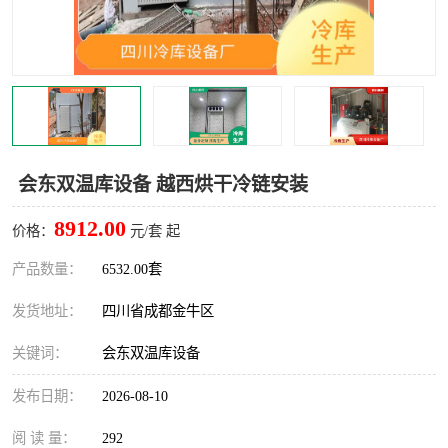
雅安冷库,雅安冻库
攀枝花冻库
烘干冷链
冻库安装，小型冻库造价
内江冷库，内江冻库
宜宾冷库，宜宾冻库设备
达州冷库、达州小型冷库
凉山冻库安装
会东双温库设备 越西烘干冷链安装
甘孜冻库安装
8912.00
价格：
元/套 起
产品数量：
6532.00套
发货地址：
四川省成都金牛区
关键词：
会东双温库设备
发布日期：
2026-08-10
阅 读 量：
292