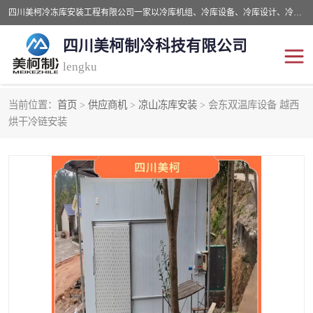
四川美柯冷冻库安装工程有限公司一家以冷库机组、冷库设备、冷库设计、冷冻库设备销售、冷库安装、冻库安装价格及技术服务为一体的综合企业，咨询热线：同等设备材料优惠10% 。公司各种类型安装组合式冷库、冷冻库、冷藏库、气调保鲜库、并提供成套设备供应、安装与调试、维护与维修、技术咨询、操作维修人员技术培训等
四川美柯制冷科技有限公司
lengku
当前位置：
首页
>
供应商机
>
凉山冻库安装
> 会东双温库设备 越西
冷库安装，冷库价格
四川冷库，四川冻库安装
烘干冷链安装
成都冻库，成都冻库价格
绵阳冻库,绵阳保鲜冷库
德阳冻库安装，德阳冷库
广元冻库安装,广元冻库造
价格
价
南充冻库设计,南充冻库安
遂宁冻库
装
资阳冻库，资阳冻库安装
泸州冻库，泸州冷库
乐山冻库,乐山保鲜冷库
自贡冻库组装