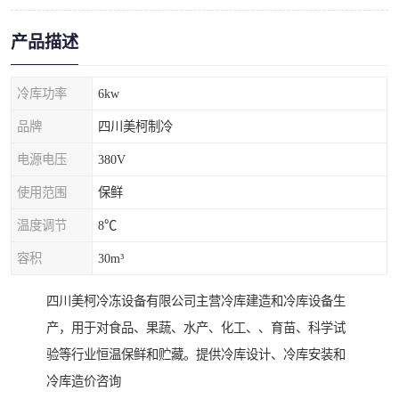
产品描述
冷库功率
6kw
品牌
四川美柯制冷
电源电压
380V
使用范围
保鲜
温度调节
8℃
容积
30m³
四川美柯冷冻设备有限公司主营冷库建造和冷库设备生
产，用于对食品、果蔬、水产、化工、、育苗、科学试
验等行业恒温保鲜和贮藏。提供冷库设计、冷库安装和
冷库造价咨询