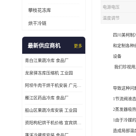
电源电压
攀枝花冻库
温度调节
烘干冷链
四川美柯制
最新供应商机
和定制各种
更多
设备
青白江果蔬冷库 食品厂
我们珍视用
龙泉驿冻库压缩机 工业园
希望
阿坝牛肉干烘干机安装 广元牛肉干烘干机 安装造价
导致这种问
雁江区药品冷库 食品厂
1节流阀液
2蒸发器吸
船山区果蔬冷库安装 工业园
1由于冷媒
资阳枸杞烘干机价格 宜宾烘房价格 冷库板生产
造成局部温
蓬溪冷藏库安装 食品厂