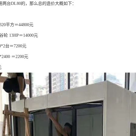
用两台DL80的，那么总的造价大概如下：
320平方＝44800元
轮 13HP＝14000元
0*2台＝7200元
*2400 ＝2200元
元