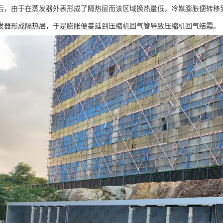
后，由于在蒸发器外表形成了隔热层而该区域换热量低，冷媒膨胀便转移
发器形成隔热层，于是膨胀便蔓延到压缩机回气管导致压缩机回气结霜。