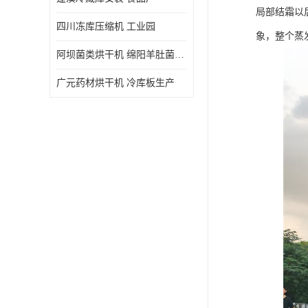
局部结霜以
四川冻库压缩机 工业园
象，整个蒸
阿坝菌类烘干机 绵阳羊肚菌烘干机安装 安装造价
广元药材烘干机 冷库板生产