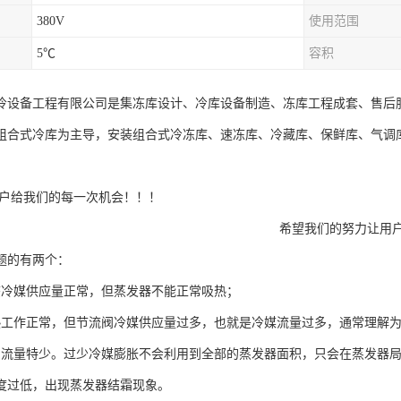
380V
使用范围
5℃
容积
冷设备工程有限公司是集冻库设计、冷库设备制造、冻库工程成套、售后
组合式冷库为主导，安装组合式冷冻库、速冻库、冷藏库、保鲜库、气调
户给我们的每一次机会！！！
我们的努力让用户更加放心、
题的有两个：
态冷媒供应量正常，但蒸发器不能正常吸热；
热工作正常，但节流阀冷媒供应量过多，也就是冷媒流量过多，通常理解
的流量特少。过少冷媒膨胀不会利用到全部的蒸发器面积，只会在蒸发器
度过低，出现蒸发器结霜现象。