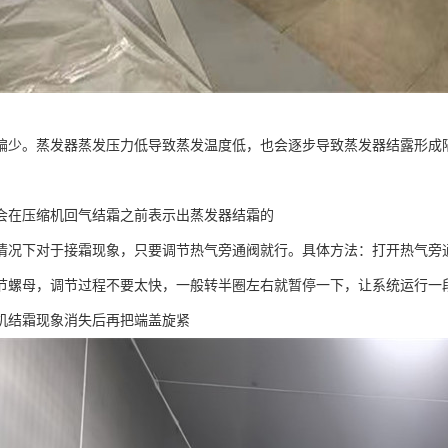
偏少。蒸发器蒸发压力低导致蒸发温度低，也会逐步导致蒸发器结露形成
。
会在压缩机回气结霜之前表示出蒸发器结霜的
情况下对于接霜现象，只要调节热气旁通阀就行。具体方法：打开热气旁
节螺母，调节过程不要太快，一般转半圈左右就暂停一下，让系统运行一
机结霜现象消失后再把端盖旋紧