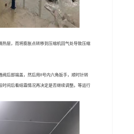
隔热层，而将膨胀点转移到压缩机回气处导致压缩
通阀后部端盖，然后用8号内六角扳手，顺时针转
段时间后看结霜情况再决定是否继续调整。等运行