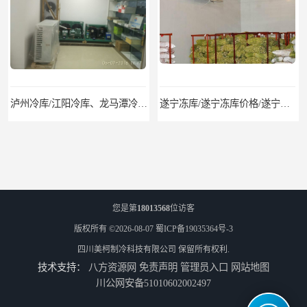
泸州冷库/江阳冷库、龙马潭冷库、纳溪冷库、泸县冷库、合江冷库、叙永冷库、古蔺冷库
遂宁冻库/遂宁冻库价格/遂宁冻库安装
您是第
18013568
位访客
版权所有 ©2026-08-07
蜀ICP备19035364号-3
四川美柯制冷科技有限公司
保留所有权利.
技术支持：
八方资源网
免责声明
管理员入口
网站地图
眉山冻库/东坡冷库、彭山冷库、仁寿冷库、丹棱冷库、青神冷库、洪雅冷库
绵竹冷库安装、中江冷库安装、罗江冷库安装
川公网安备51010602002497