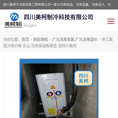
四川美柯冷冻库安装工程有限公司一家以冷库机组、冷库设备、冷库设计、冷冻库设备销售、冷库安装、冻库安装价格及技术服务为一体的综合企业，咨询热线：同等设备材料优惠10% 。公司各种类型安装组合式冷库、冷冻库、冷藏库、气调保鲜库、并提供成套设备供应、安装与调试、维护与维修、技术咨询、操作维修人员技术培训等
四川美柯制冷科技有限公司
lengku
当前位置：
首页
>
供应商机
>
广元冻库安装,广元冻库造价
> 夹江果
冷库安装，冷库价格
四川冷库，四川冻库安装
蔬冷库价格 乐山 冻库保温板建造 选四川美柯
成都冻库，成都冻库价格
绵阳冻库,绵阳保鲜冷库
德阳冻库安装，德阳冷库
广元冻库安装,广元冻库造
价格
价
南充冻库设计,南充冻库安
遂宁冻库
装
资阳冻库，资阳冻库安装
泸州冻库，泸州冷库
乐山冻库,乐山保鲜冷库
自贡冻库组装