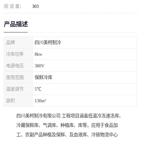
阅 读 量：
303
产品描述
品牌
四川美柯制冷
冷库功率
8kw
电源电压
380V
使用范围
保鲜冷库
温度调节
5℃
容积
130m³
四川美柯制冷有限公司 工程项目涵盖低温冷冻速冻库、
冷藏保鲜库、气调库、种植库、库等，应用于食品加
工、农副产品种植及保鲜、及血液库、冷链物流中心