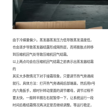
由于冷媒量偏少。蒸发器蒸发压力低导致蒸发温度低，
也会逐步导致蒸发器结露形成隔热层，而将膨胀点转移
到压缩机回气处导致压缩机回气结霜。
以上两点均会在压缩机回气结霜之前表示出蒸发器结霜
的
其实大多数情况下对于接霜现象，只要调节热气旁通阀
就行。具体方法：打开热气旁通阀后部端盖，然后用8号
内六角扳手，顺时针转动里面的调节螺母，调节过程不
要太快，一般转半圈左右就暂停一下，让系统运行一段
时间后看结霜情况再决定是否继续调整。等运行稳定，