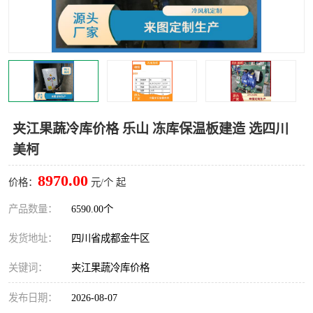
雅安冷库,雅安冻库
攀枝花冻库
烘干冷链
冻库安装，小型冻库造价
内江冷库，内江冻库
宜宾冷库，宜宾冻库设备
达州冷库、达州小型冷库
凉山冻库安装
夹江果蔬冷库价格 乐山 冻库保温板建造 选四川
美柯
甘孜冻库安装
8970.00
价格：
元/个 起
产品数量：
6590.00个
发货地址：
四川省成都金牛区
关键词：
夹江果蔬冷库价格
发布日期：
2026-08-07