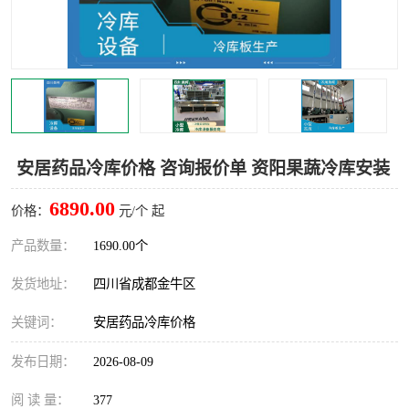
雅安冷库,雅安冻库
攀枝花冻库
烘干冷链
冻库安装，小型冻库造价
内江冷库，内江冻库
宜宾冷库，宜宾冻库设备
达州冷库、达州小型冷库
凉山冻库安装
安居药品冷库价格 咨询报价单 资阳果蔬冷库安装
甘孜冻库安装
6890.00
价格：
元/个 起
产品数量：
1690.00个
发货地址：
四川省成都金牛区
关键词：
安居药品冷库价格
发布日期：
2026-08-09
阅 读 量：
377