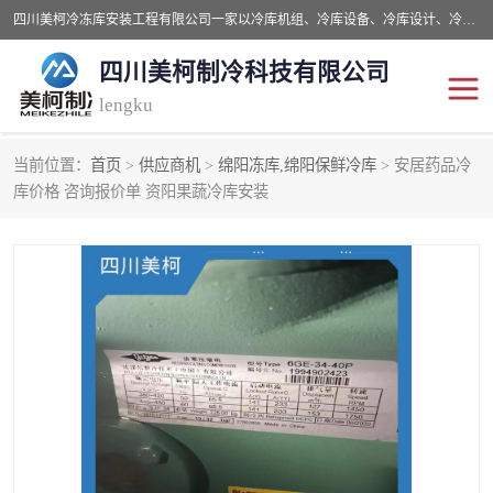
四川美柯冷冻库安装工程有限公司一家以冷库机组、冷库设备、冷库设计、冷冻库设备销售、冷库安装、冻库安装价格及技术服务为一体的综合企业，咨询热线：同等设备材料优惠10% 。公司各种类型安装组合式冷库、冷冻库、冷藏库、气调保鲜库、并提供成套设备供应、安装与调试、维护与维修、技术咨询、操作维修人员技术培训等
四川美柯制冷科技有限公司
lengku
当前位置：
首页
>
供应商机
>
绵阳冻库,绵阳保鲜冷库
> 安居药品冷
冷库安装，冷库价格
四川冷库，四川冻库安装
库价格 咨询报价单 资阳果蔬冷库安装
成都冻库，成都冻库价格
绵阳冻库,绵阳保鲜冷库
德阳冻库安装，德阳冷库
广元冻库安装,广元冻库造
价格
价
南充冻库设计,南充冻库安
遂宁冻库
装
资阳冻库，资阳冻库安装
泸州冻库，泸州冷库
乐山冻库,乐山保鲜冷库
自贡冻库组装