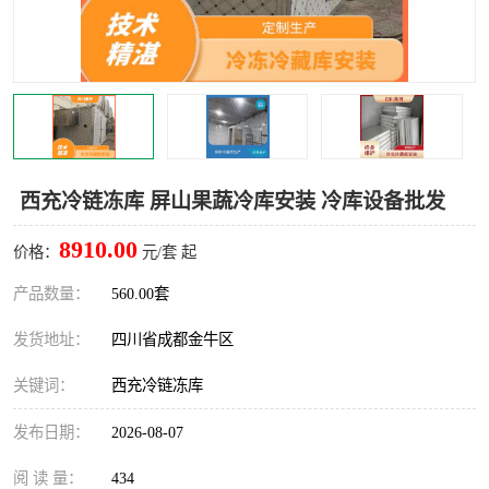
雅安冷库,雅安冻库
攀枝花冻库
烘干冷链
冻库安装，小型冻库造价
内江冷库，内江冻库
宜宾冷库，宜宾冻库设备
达州冷库、达州小型冷库
凉山冻库安装
西充冷链冻库 屏山果蔬冷库安装 冷库设备批发
甘孜冻库安装
8910.00
价格：
元/套 起
产品数量：
560.00套
发货地址：
四川省成都金牛区
关键词：
西充冷链冻库
发布日期：
2026-08-07
阅 读 量：
434