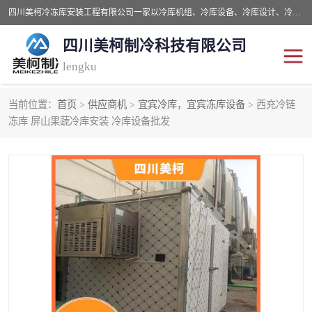
四川美柯冷冻库安装工程有限公司一家以冷库机组、冷库设备、冷库设计、冷冻库设备销售、冷库安装、冻库安装价格及技术服务为一体的综合企业，咨询热线：同等设备材料优惠10% 。公司各种类型安装组合式冷库、冷冻库、冷藏库、气调保鲜库、并提供成套设备供应、安装与调试、维护与维修、技术咨询、操作维修人员技术培训等
四川美柯制冷科技有限公司
lengku
当前位置：
首页
>
供应商机
>
宜宾冷库，宜宾冻库设备
> 西充冷链
冷库安装，冷库价格
四川冷库，四川冻库安装
冻库 屏山果蔬冷库安装 冷库设备批发
成都冻库，成都冻库价格
绵阳冻库,绵阳保鲜冷库
德阳冻库安装，德阳冷库
广元冻库安装,广元冻库造
价格
价
南充冻库设计,南充冻库安
遂宁冻库
装
资阳冻库，资阳冻库安装
泸州冻库，泸州冷库
乐山冻库,乐山保鲜冷库
自贡冻库组装