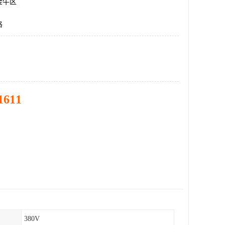
金牛区
格
1611
380V