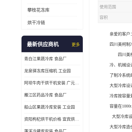
使用范围
攀枝花冻库
容积
烘干冷链
亲爱的客户
最新供应商机
四川美柯制
更多
四川美柯冷
青白江果蔬冷库 食品厂
冷、机械设
龙泉驿冻库压缩机 工业园
了制冷系统
阿坝牛肉干烘干机安装 广元牛肉干烘干机 安装造价
大型冷库设
雁江区药品冷库 食品厂
冷库按容量划
容量在1000
船山区果蔬冷库安装 工业园
大型冷库设
资阳枸杞烘干机价格 宜宾烘房价格 冷库板生产
大型冷库造
蓬溪冷藏库安装 食品厂