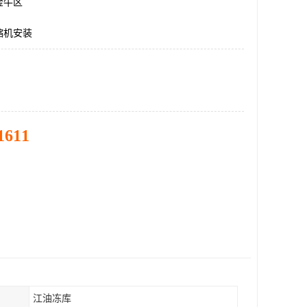
金牛区
缩机安装
1611
江油冻库