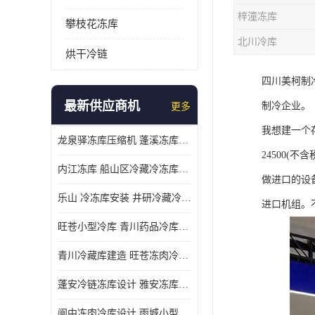
梓潼冻库
攀枝花冻库
北川冷库
烘干冷链
四川美柯制
最新供应商机
制冷企业。
更多
我想建一个
龙泉驿冻库压缩机 蓬溪冻库冷风机价格
24500(不
内江冻库 船山区冷藏冷冻库安装
做进口的设
乐山 冷冻库安装 井研冷藏冷冻库设备 报价表
进口机组。
旺苍小型冷库 青川药品冷库设备 设计方案
青川冷藏库建造 旺苍冻肉冷库安装 报价表
蓬安冷链冻库设计 雅安冻库保温板安装 采摘园
阆中冻肉冷库设计 雨城小型冷库设计 农产品基地