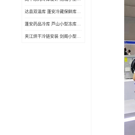
达县双温库 蓬安冷藏保鲜库设计 报价表
蓬安药品冷库 芦山小型冻库安装 报价表
夹江烘干冷链安装 剑阁小型冷库安装 设计方案