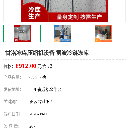
雅安冷库,雅安冻库
攀枝花冻库
烘干冷链
冻库安装，小型冻库造价
内江冷库，内江冻库
宜宾冷库，宜宾冻库设备
达州冷库、达州小型冷库
凉山冻库安装
甘洛冻库压缩机设备 雷波冷链冻库
甘孜冻库安装
8912.00
价格：
元/套 起
产品数量：
6532.00套
发货地址：
四川省成都金牛区
关键词：
雷波冷链冻库
发布日期：
2026-08-06
阅 读 量：
287