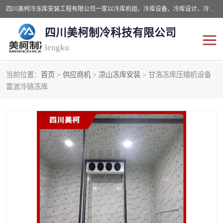
四川美柯冷冻库安装工程有限公司一家以冷库机组、冷库设备、冷库设计、冷冻库设备销售、冷库安装、冻库安装价格及技术服务为一体的综合企业，咨询热线：同等设备材料优惠10% 。公司各种类型安装组合式冷库、冷冻库、冷藏库、气调保鲜库、并提供成套设备供应、安装与调试、维护与维修、技术咨询、操作维修人员技术培训等
四川美柯制冷科技有限公司
lengku
当前位置：
首页
>
供应商机
>
凉山冻库安装
> 甘洛冻库压缩机设备
冷库安装，冷库价格
四川冷库，四川冻库安装
雷波冷链冻库
成都冻库，成都冻库价格
绵阳冻库,绵阳保鲜冷库
德阳冻库安装，德阳冷库
广元冻库安装,广元冻库造
价格
价
南充冻库设计,南充冻库安
遂宁冻库
装
资阳冻库，资阳冻库安装
泸州冻库，泸州冷库
乐山冻库,乐山保鲜冷库
自贡冻库组装