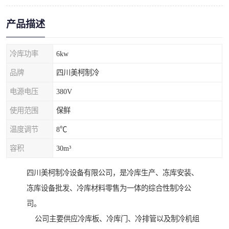
产品描述
冷库功率
6kw
品牌
四川美柯制冷
电源电压
380V
使用范围
保鲜
温度调节
8℃
容积
30m³
四川美柯制冷设备有限公司，是冷库生产、冻库安装、
冻库设备批发、冷库材料零售为一体的综合性制冷公
司。
公司主要供应冷库板、冷库门、冷排管以及制冷机组