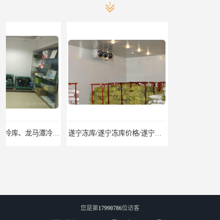
遂宁冻库/遂宁冻库价格/遂宁冻库安装
眉山冻库/东坡冷库、彭山冷库、仁寿冷库、丹棱冷库、青神冷库、洪雅冷库
您是第
17990786
位访客