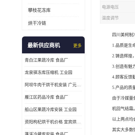
电源电压
攀枝花冻库
温度调节
烘干冷链
四川美柯制
最新供应商机
1.品质是
更多
2.铸造辉煌
青白江果蔬冷库 食品厂
3.创造有魅
龙泉驿冻库压缩机 工业园
4.顾客反
阿坝牛肉干烘干机安装 广元牛肉干烘干机 安装造价
5.产品的
雁江区药品冷库 食品厂
由于冷媒量
机回气结霜
船山区果蔬冷库安装 工业园
以上两点均
资阳枸杞烘干机价格 宜宾烘房价格 冷库板生产
其实大多数
蓬溪冷藏库安装 食品厂