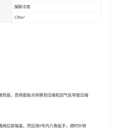
保鲜冷库
130m³
隔热层，而将膨胀点转移到压缩机回气处导致压缩
通阀后部端盖，然后用8号内六角扳手，顺时针转