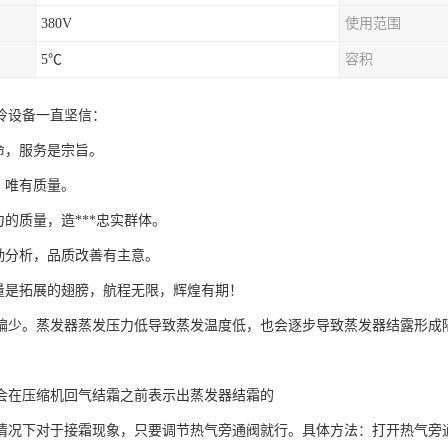
380V
使用范围
5℃
容积
冷设备一直坚信：
生命，服务是宗旨。
，唯有质量。
力的质量，造***忠实群体。
馈勤分析，品质改善有主意。
质量是拓展的翅膀，航程无限，辉煌有期！
偏少。蒸发器蒸发压力低导致蒸发温度低，也会逐步导致蒸发器结露形成
。
会在压缩机回气结霜之前表示出蒸发器结霜的
情况下对于接霜现象，只要调节热气旁通阀就行。具体方法：打开热气旁