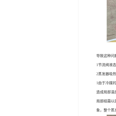
导致这种问
1节流阀液
2蒸发器吸
1由于冷媒
造成局部温
局部结霜以
象，整个蒸