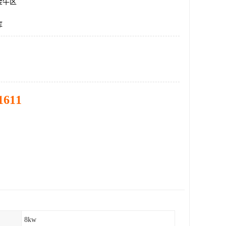
金牛区
库
1611
8kw