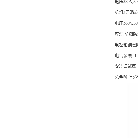
电压380V,50H
机组3匹涡
电压380V,50H
库灯,防潮防爆
电控箱铜管附件￥
电气杂项 1 ￥3
安装调试费 1 ￥
总金额 ￥:(不