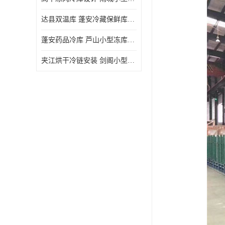
达县双温库 蓬安冷藏保鲜库设计 报价表
蓬安药品冷库 芦山小型冻库安装 报价表
夹江烘干冷链安装 剑阁小型冷库安装 设计方案