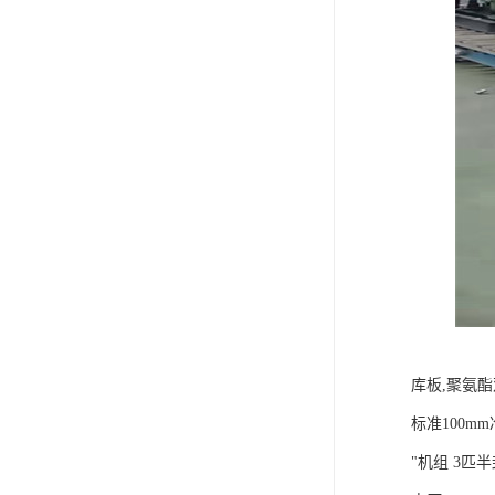
库板,聚氨酯双面
标准100mm冷
"机组 3匹