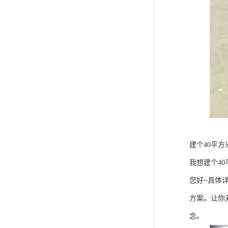
建个40平
我想建个4
您好~具体
方案。让你
念。