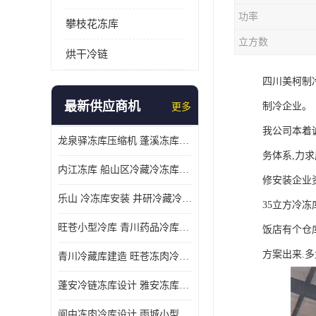
功率
攀枝花冻库
立方数
烘干冷链
四川美柯制
最新供应商机
制冷企业。
更多
我公司本着
龙泉驿冻库压缩机 蓬溪冻库冷风机价格
务体系,力
内江冻库 船山区冷藏冷冻库安装
修安装企业
乐山 冷冻库安装 井研冷藏冷冻库设备 报价表
35立方冷
旺苍小型冷库 青川药品冷库设备 设计方案
饭店有个仓库
方案出来.
青川冷藏库建造 旺苍冻肉冷库安装 报价表
蓬安冷链冻库设计 雅安冻库保温板安装 采摘园
阆中冻肉冷库设计 雨城小型冷库设计 农产品基地