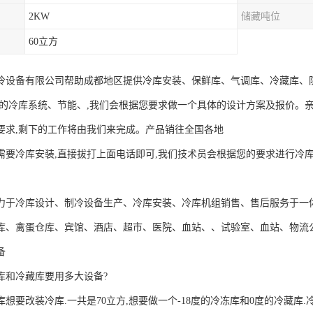
2KW
储藏吨位
60立方
冷设备有限公司帮助成都地区提供冷库安装、保鲜库、气调库、冷藏库、
发的冷库系统、节能、,我们会根据您要求做一个具体的设计方案及报价。
要求,剩下的工作将由我们来完成。产品销往全国各地
需要冷库安装,直接拔打上面电话即可,我们技术员会根据您的要求进行冷库的
冷库设计、制冷设备生产、冷库安装、冷库机组销售、售后服务于一体
库、禽蛋仓库、宾馆、酒店、超市、医院、血站、、试验室、血站、物流
备
冻库和冷藏库要用多大设备?
想要改装冷库.一共是70立方,想要做一个-18度的冷冻库和0度的冷藏库