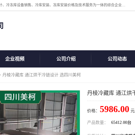
四川美柯冷冻库安装工程有限公司一家以冷库机组、冷库设备、冷库设计、冷冻库设备销售、冷库安装、冻库安装价格及技术服务为一体的综合企业，咨询热线：同等设备材料优惠10% 。公司各种类型安装组合式冷库、冷冻库、冷藏库、气调保鲜库、并提供成套设备供应、安装与调试、维护与维修、技术咨询、操作维修人员技术培训等
司
企业视频
公司介绍
公司动态
> 丹棱冷藏库 通江烘干冷链设计 选四川美柯
丹棱冷藏库 通江烘
5986.00
价格：
元
产品数量：
65412.00台