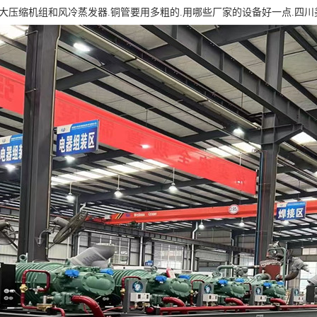
多大压缩机组和风冷蒸发器.铜管要用多粗的.用哪些厂家的设备好一点.四