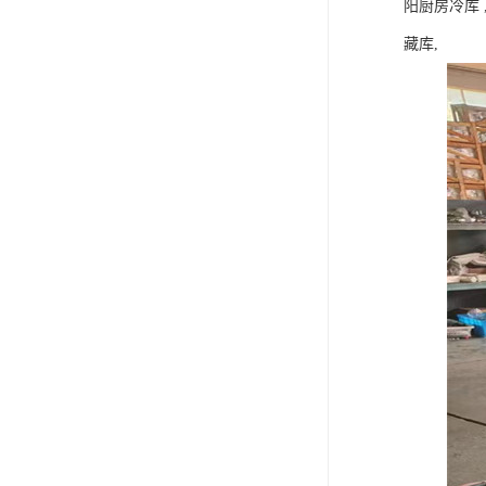
阳厨房冷库 
藏库,