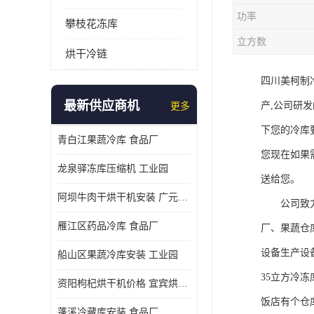
功率
攀枝花冻库
立方数
烘干冷链
四川美柯制
最新供应商机
产,公司研
更多
下您的冷库
青白江果蔬冷库 食品厂
您现在如果
龙泉驿冻库压缩机 工业园
送给您。
阿坝牛肉干烘干机安装 广元牛肉干烘干机 安装造价
公司致力于
雁江区药品冷库 食品厂
厂、果蔬仓
设备生产设
船山区果蔬冷库安装 工业园
35立方冷
资阳枸杞烘干机价格 宜宾烘房价格 冷库板生产
饭店有个仓库
蓬溪冷藏库安装 食品厂