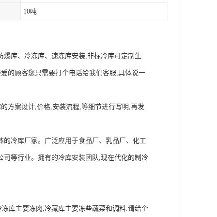
10吨
防爆库、冷冻库、速冻库安装,非标冷库可定制生
亲爱的顾客您只需要打个电话给我们客服,具体说一
方案设计,价格,安装流程,等细节进行写明,再发
的冷库厂家。广泛应用于食品厂、乳品厂、化工
公司等行业。拥有的冷库安装团队,现在代化的制冷
.冷冻库主要冻肉,冷藏库主要冻些蔬菜和调料.请给个