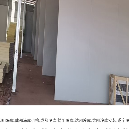
四川冻库,成都冻库价格,成都冷库,德阳冷库,达州冷库,绵阳冷库安装,遂宁