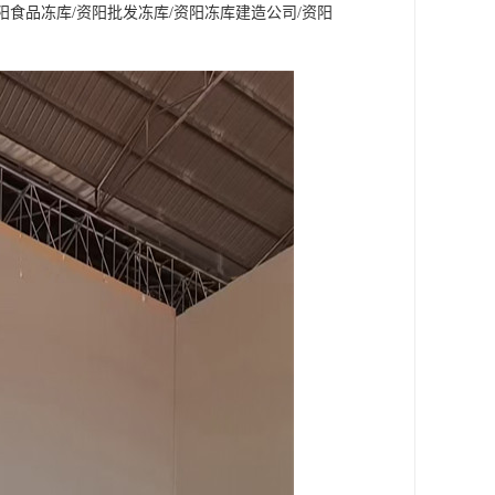
食品冻库/资阳批发冻库/资阳冻库建造公司/资阳