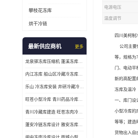
电源电压
攀枝花冻库
温度调节
烘干冷链
四川美柯制
最新供应商机
公司主要供
更多
等，规格为7
龙泉驿冻库压缩机 蓬溪冻库冷风机价格
门、电动平
内江冻库 船山区冷藏冷冻库安装
新的高配置
乐山 冷冻库安装 井研冷藏冷冻库设备 报价表
冻库及温冷
旺苍小型冷库 青川药品冷库设备 设计方案
一、库门设
小型冷库的
青川冷藏库建造 旺苍冻肉冷库安装 报价表
等等；建造
蓬安冷链冻库设计 雅安冻库保温板安装 采摘园
货物出入自
阆中冻肉冷库设计 雨城小型冷库设计 农产品基地