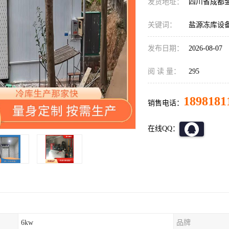
发货地址：
四川省成都
关键词：
盐源冻库设
发布日期：
2026-08-07
阅 读 量：
295
1898181
销售电话：
在线QQ：
6kw
品牌