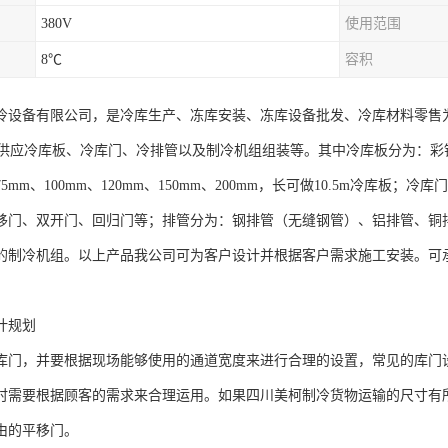
380V
使用范围
8℃
容积
冷设备有限公司，是冷库生产、冻库安装、冻库设备批发、冷库材料零售
应冷库板、冷库门、冷排管以及制冷机组组装等。其中冷库板分为：彩
5mm、100mm、120mm、150mm、200mm，长可做10.5m冷库
移门、双开门、回归门等；排管分为：钢排管（无缝钢管）、铝排管、铜
的制冷机组。以上产品我公司可为客户设计并根据客户需求施工安装。可
计规划
库门，并要根据现场能够使用的通道宽度来进行合理的设置，常见的库门
时需要根据顾客的需求来合理运用。如果四川美柯制冷货物运输的尺寸有
由的平移门。