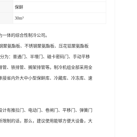
保鲜
30m³
为一体的综合性制冷公司。
钢聚氨酯板、不锈钢聚氨酯板、压花铝聚氨酯板
板；冷库门分为：普通门、半埋门、磁卡密码门、手动平移
排管、铁排管、搁架排管等。制冷机组全部采用全
承接省内外大中小型保鲜库、冷藏库、冷冻库、速
设计有推拉门、电动门、卷闸门、平移门、弹簧门
所限制的话，那么，建议使用能够方便大设备，大