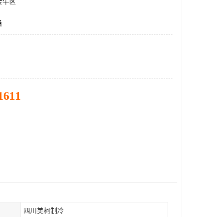
金牛区
备
1611
四川美柯制冷