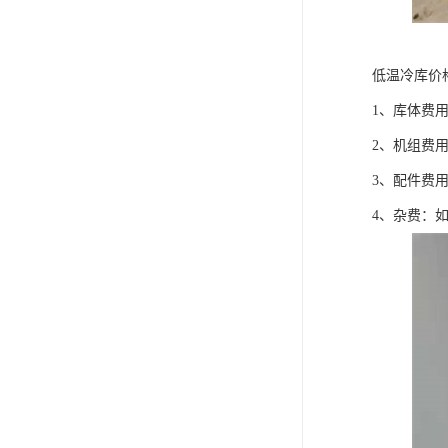
低温冷库价
1、库体费
2、机组费
3、配件费
4、杂费：