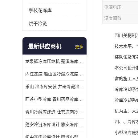
电源电压
攀枝花冻库
温度调节
烘干冷链
四川美柯制
最新供应商机
技术水平、
更多
装队伍及完
龙泉驿冻库压缩机 蓬溪冻库冷风机价格
本公司设计
内江冻库 船山区冷藏冷冻库安装
富的施工人
乐山 冷冻库安装 井研冷藏冷冻库设备 报价表
冷库冷却系
旺苍小型冷库 青川药品冷库设备 设计方案
冷库冷却系
机为主；大
青川冷藏库建造 旺苍冻肉冷库安装 报价表
四、、冷库
蓬安冷链冻库设计 雅安冻库保温板安装 采摘园
小型冷库底
阆中冻肉冷库设计 雨城小型冷库设计 农产品基地