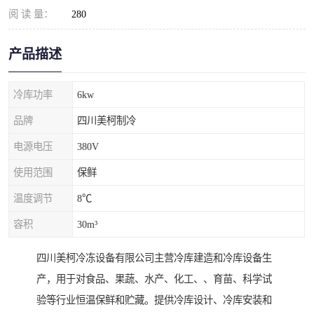
阅 读 量：
280
产品描述
冷库功率
6kw
品牌
四川美柯制冷
电源电压
380V
使用范围
保鲜
温度调节
8℃
容积
30m³
四川美柯冷冻设备有限公司主营冷库建造和冷库设备生
产，用于对食品、果蔬、水产、化工、、育苗、科学试
验等行业恒温保鲜和贮藏。提供冷库设计、冷库安装和