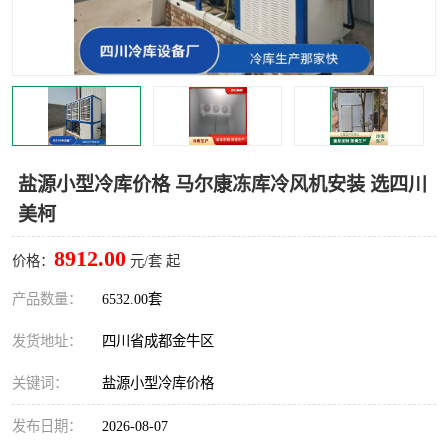
雅安冷库,雅安冻库
攀枝花冻库
烘干冷链
冻库安装，小型冻库造价
内江冷库，内江冻库
宜宾冷库，宜宾冻库设备
达州冷库、达州小型冷库
凉山冻库安装
盐源小型冷库价格 马尔康冻库冷风机安装 选四川
美柯
甘孜冻库安装
8912.00
价格：
元/套 起
产品数量：
6532.00套
发货地址：
四川省成都金牛区
关键词：
盐源小型冷库价格
发布日期：
2026-08-07