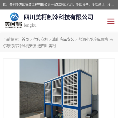
四川美柯冷冻库安装工程有限公司一家以冷库机组、冷库设备、冷库设计、冷冻库设备销售、冷库安装、冻库安装价格及技术服务为一体的综合企业，咨询热线：同等设备材料优惠10% 。公司各种类型安装组合式冷库、冷冻库、冷藏库、气调保鲜库、并提供成套设备供应、安装与调试、维护与维修、技术咨询、操作维修人员技术培训等
四川美柯制冷科技有限公司
lengku
当前位置：
首页
>
供应商机
>
凉山冻库安装
> 盐源小型冷库价格 马
冷库安装，冷库价格
四川冷库，四川冻库安装
尔康冻库冷风机安装 选四川美柯
成都冻库，成都冻库价格
绵阳冻库,绵阳保鲜冷库
德阳冻库安装，德阳冷库
广元冻库安装,广元冻库造
价格
价
南充冻库设计,南充冻库安
遂宁冻库
装
资阳冻库，资阳冻库安装
泸州冻库，泸州冷库
乐山冻库,乐山保鲜冷库
自贡冻库组装