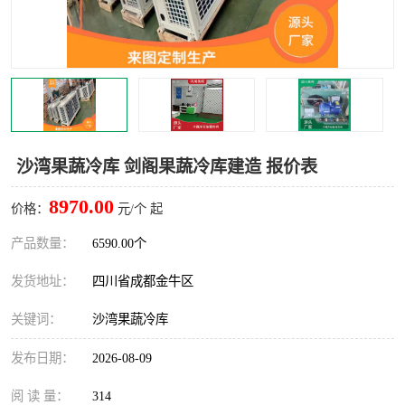
雅安冷库,雅安冻库
攀枝花冻库
烘干冷链
冻库安装，小型冻库造价
内江冷库，内江冻库
宜宾冷库，宜宾冻库设备
达州冷库、达州小型冷库
凉山冻库安装
沙湾果蔬冷库 剑阁果蔬冷库建造 报价表
甘孜冻库安装
8970.00
价格：
元/个 起
产品数量：
6590.00个
发货地址：
四川省成都金牛区
关键词：
沙湾果蔬冷库
发布日期：
2026-08-09
阅 读 量：
314