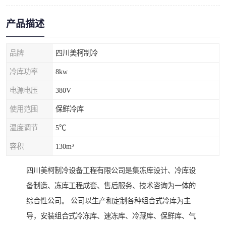
产品描述
品牌
四川美柯制冷
冷库功率
8kw
电源电压
380V
使用范围
保鲜冷库
温度调节
5℃
容积
130m³
四川美柯制冷设备工程有限公司是集冻库设计、冷库设
备制造、冻库工程成套、售后服务、技术咨询为一体的
综合性公司。 公司以生产和定制各种组合式冷库为主
导，安装组合式冷冻库、速冻库、冷藏库、保鲜库、气