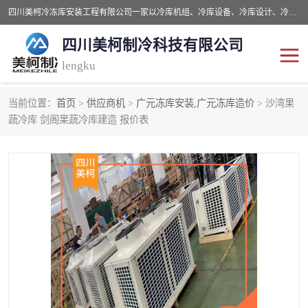
四川美柯冷冻库安装工程有限公司一家以冷库机组、冷库设备、冷库设计、冷冻库设备销售、冷库安装、冻库安装价格及技术服务为一体的综合企业，咨询热线：同等设备材料优惠10% 。公司各种类型安装组合式冷库、冷冻库、冷藏库、气调保鲜库、并提供成套设备供应、安装与调试、维护与维修、技术咨询、操作维修人员技术培训等
四川美柯制冷科技有限公司
lengku
当前位置：
首页
>
供应商机
>
广元冻库安装,广元冻库造价
> 沙湾果
冷库安装，冷库价格
四川冷库，四川冻库安装
蔬冷库 剑阁果蔬冷库建造 报价表
成都冻库，成都冻库价格
绵阳冻库,绵阳保鲜冷库
德阳冻库安装，德阳冷库
广元冻库安装,广元冻库造
价格
价
南充冻库设计,南充冻库安
遂宁冻库
装
资阳冻库，资阳冻库安装
泸州冻库，泸州冷库
乐山冻库,乐山保鲜冷库
自贡冻库组装