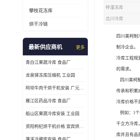
梓潼冻库
攀枝花冻库
北川冷库
烘干冷链
四川美柯制
最新供应商机
制冷企业。
更多
冷库工程规
青白江果蔬冷库 食品厂
的需求。
龙泉驿冻库压缩机 工业园
四川美柯制
阿坝牛肉干烘干机安装 广元牛肉干烘干机 安装造价
传承和积累
雁江区药品冷库 食品厂
冷库价格不
例如：1个
船山区果蔬冷库安装 工业园
千立方冷库
资阳枸杞烘干机价格 宜宾烘房价格 冷库板生产
库并且有品
蓬溪冷藏库安装 食品厂