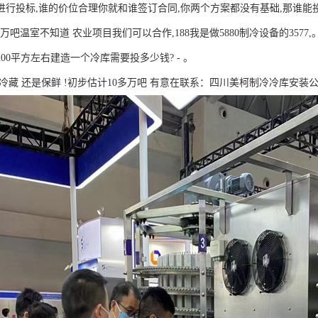
进行投标,谁的价位合理你就和谁签订合同,你两个方案都没有基础,那谁能
0万吧温室不知道 农业项目我们可以合作,188我是做5880制冷设备的3577,
00平方左右建造一个冷库需要投多少钱? - 。
冷藏 还是保鲜 !初步估计10多万吧 有意在联系：四川美柯制冷冷库安装