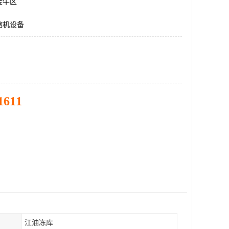
金牛区
缩机设备
1611
江油冻库