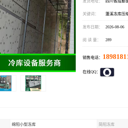
发货地址：
四川省成都
关键词：
蓬溪冻库压
发布日期：
2026-08-06
阅 读 量：
289
1898181
销售电话：
在线QQ：
绵阳小型冻库
简阳冻库