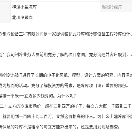
梓潼小型冻库
绵阳冷藏库
北川冷藏库
冷制冷设备工程有限公司是一家提供装配式冷库和冷链设备工程冷库设计
划：我司制冷业务人员前期充分了解的项目意图，充分沟通并客户规划，
冷设计部门进行了长期的电子化图纸、模型、设计方案的积累，内容涵
成为规而的活动。充分了解投资方的需求，是冷库项目设计重要的部份。
是按一平米/一立方多少钱算的。为什么呢？
二十立方的冷库市场价一般在三到四万的样子，每立方大概一千四到二千
，就要用到一百四十到二百万，显然这价格高的吓人。为什么土建冷库不
质保证的冷库不是粗率的每立方能算出来的，还是要用到现场勘查。