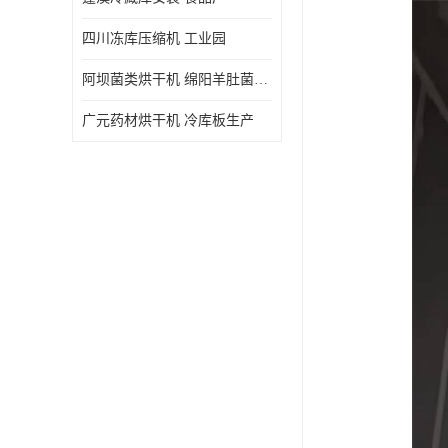
四川冻库压缩机 工业园
阿坝菌类烘干机 绵阳羊肚菌烘干机安装 安装造价
广元药材烘干机 冷库板生产