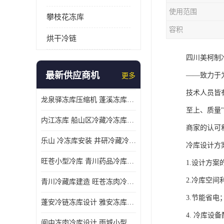
使用范围
攀枝花冻库
容积
烘干冷链
四川美柯制
最新供应商机
——致力于
更多
技术人员皆
龙泉驿冻库压缩机 蓬溪冻库冷风机价格
至上、质量
内江冻库 船山区冷藏冷冻库安装
商家的认可
乐山 冷冻库安装 井研冷藏冷冻库设备 报价表
冷库设计方
旺苍小型冷库 青川药品冷库设备 设计方案
1.设计方案
2.冷库空
青川冷藏库建造 旺苍冻肉冷库安装 报价表
3.节能省电
蓬安冷链冻库设计 雅安冻库保温板安装 采摘园
4. 冷库设
阆中冻肉冷库设计 雨城小型冷库设计 农产品基地