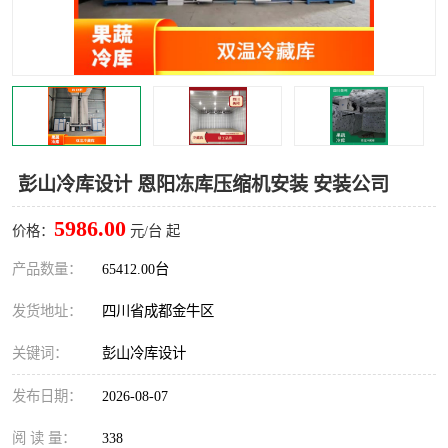
雅安冷库,雅安冻库
攀枝花冻库
烘干冷链
冻库安装，小型冻库造价
内江冷库，内江冻库
宜宾冷库，宜宾冻库设备
达州冷库、达州小型冷库
凉山冻库安装
彭山冷库设计 恩阳冻库压缩机安装 安装公司
甘孜冻库安装
5986.00
价格：
元/台 起
产品数量：
65412.00台
发货地址：
四川省成都金牛区
关键词：
彭山冷库设计
发布日期：
2026-08-07
阅 读 量：
338