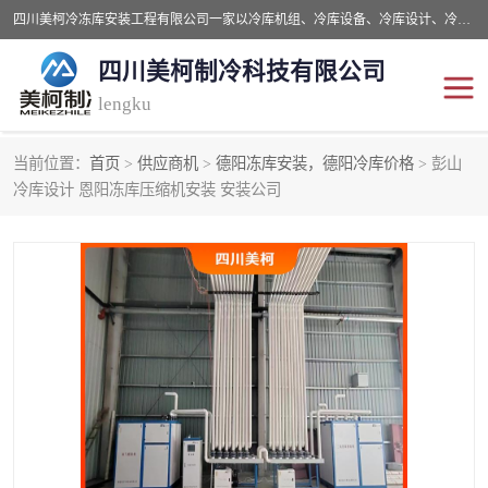
四川美柯冷冻库安装工程有限公司一家以冷库机组、冷库设备、冷库设计、冷冻库设备销售、冷库安装、冻库安装价格及技术服务为一体的综合企业，咨询热线：同等设备材料优惠10% 。公司各种类型安装组合式冷库、冷冻库、冷藏库、气调保鲜库、并提供成套设备供应、安装与调试、维护与维修、技术咨询、操作维修人员技术培训等
四川美柯制冷科技有限公司
lengku
当前位置：
首页
>
供应商机
>
德阳冻库安装，德阳冷库价格
> 彭山
冷库安装，冷库价格
四川冷库，四川冻库安装
冷库设计 恩阳冻库压缩机安装 安装公司
成都冻库，成都冻库价格
绵阳冻库,绵阳保鲜冷库
德阳冻库安装，德阳冷库
广元冻库安装,广元冻库造
价格
价
南充冻库设计,南充冻库安
遂宁冻库
装
资阳冻库，资阳冻库安装
泸州冻库，泸州冷库
乐山冻库,乐山保鲜冷库
自贡冻库组装