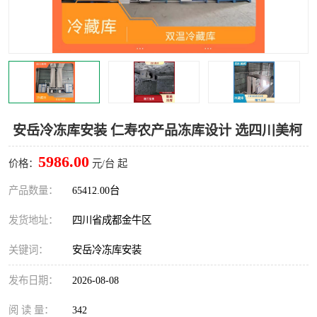
雅安冷库,雅安冻库
攀枝花冻库
烘干冷链
冻库安装，小型冻库造价
内江冷库，内江冻库
宜宾冷库，宜宾冻库设备
达州冷库、达州小型冷库
凉山冻库安装
安岳冷冻库安装 仁寿农产品冻库设计 选四川美柯
甘孜冻库安装
5986.00
价格：
元/台 起
产品数量：
65412.00台
发货地址：
四川省成都金牛区
关键词：
安岳冷冻库安装
发布日期：
2026-08-08
阅 读 量：
342