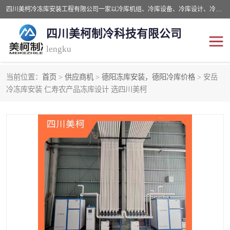
四川美柯冷冻库安装工程有限公司一家以冷库机组、冷库设备、冷库设计、冷冻库设备销售、冷库安装、冻库安装价格及技术服务为一体的综合企业，咨询热线：同等设备材料优惠10% 。公司各种类型安装组合式冷库、冷冻库、冷藏库、气调保鲜库、并提供成套设备供应、安装与调试、维护与维修、技术咨询、操作维修人员技术培训等
四川美柯制冷科技有限公司
lengku
当前位置：
首页
>
供应商机
>
德阳冻库安装，德阳冷库价格
> 安岳
冷库安装，冷库价格
四川冷库，四川冻库安装
冷冻库安装 仁寿农产品冻库设计 选四川美柯
成都冻库，成都冻库价格
绵阳冻库,绵阳保鲜冷库
德阳冻库安装，德阳冷库
广元冻库安装,广元冻库造
价格
价
南充冻库设计,南充冻库安
遂宁冻库
装
资阳冻库，资阳冻库安装
泸州冻库，泸州冷库
乐山冻库,乐山保鲜冷库
自贡冻库组装