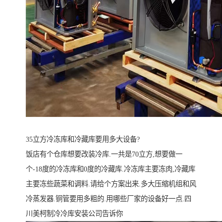
35立方冷冻库和冷藏库要用多大设备?
饭店有个仓库想要改装冷库.一共是70立方,想要做一
个-18度的冷冻库和0度的冷藏库.冷冻库主要冻肉,冷藏库
主要冻些蔬菜和调料.请给个方案出来.多大压缩机组和风
冷蒸发器.铜管要用多粗的.用哪些厂家的设备好一点.四
川美柯制冷冷库安装公司告诉你