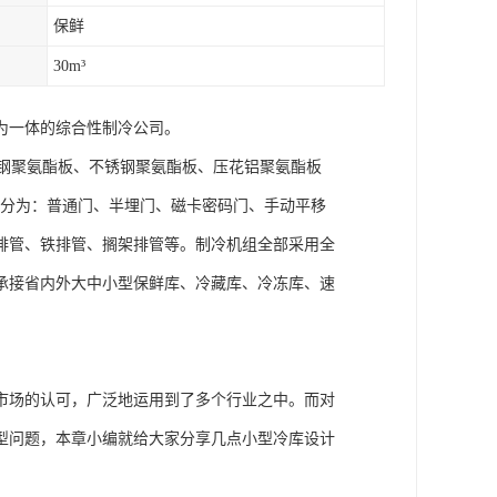
保鲜
30m³
为一体的综合性制冷公司。
钢聚氨酯板、不锈钢聚氨酯板、压花铝聚氨酯板
板；冷库门分为：普通门、半埋门、磁卡密码门、手动平移
排管、铁排管、搁架排管等。制冷机组全部采用全
承接省内外大中小型保鲜库、冷藏库、冷冻库、速
市场的认可，广泛地运用到了多个行业之中。而对
型问题，本章小编就给大家分享几点小型冷库设计