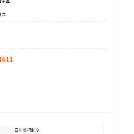
金牛区
鲜库
1611
四川美柯制冷