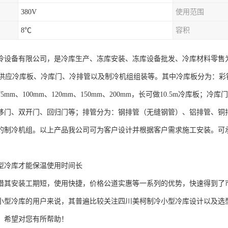
380V
使用范围
8℃
容积
冷设备有限公司，是冷库生产、冻库安装、冻库设备批发、冷库材料零售
应冷库板、冷库门、冷排管以及制冷机组组装等。其中冷库板分为：彩
5mm、100mm、120mm、150mm、200mm，长可做10.5m冷库
移门、双开门、回归门等；排管分为：钢排管（无缝钢管）、铝排管、铜
的制冷机组。以上产品我公司可为客户设计并根据客户需求施工安装。可
型冷库才能保温使用时间长
借其安装工期短，使用快捷，价格公道实惠等一系列的优势，快速得到了
小型冷库的用户来说，其普遍比较关注四川美柯制冷小型冷库设计以及选
，希望对您有所帮助！