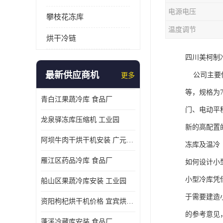
电源电压
攀枝花冻库
温度调节
烘干冷链
四川美柯制
最新供应商机
公司主要供
更多
等，规格为7
青白江果蔬冷库 食品厂
门、电动平
龙泉驿冻库压缩机 工业园
新的高配置
阿坝牛肉干烘干机安装 广元牛肉干烘干机 安装造价
冻库及温冷
雁江区药品冷库 食品厂
如何设计小
小型冷库凭
船山区果蔬冷库安装 工业园
于需要建造
资阳枸杞烘干机价格 宜宾烘房价格 冷库板生产
的参考意见
蓬溪冷藏库安装 食品厂