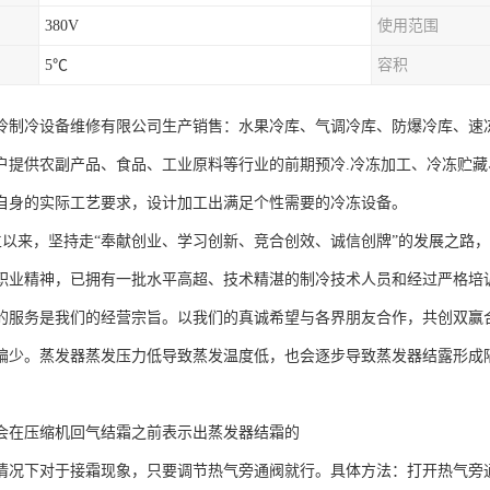
380V
使用范围
5℃
容积
冷制冷设备维修有限公司生产销售：水果冷库、气调冷库、防爆冷库、速
户提供农副产品、食品、工业原料等行业的前期预冷.冷冻加工、冷冻贮
自身的实际工艺要求，设计加工出满足个性需要的冷冻设备。
以来，坚持走“奉献创业、学习创新、竞合创效、诚信创牌”的发展之路，
职业精神，已拥有一批水平高超、技术精湛的制冷技术人员和经过严格培
的服务是我们的经营宗旨。以我们的真诚希望与各界朋友合作，共创双赢
偏少。蒸发器蒸发压力低导致蒸发温度低，也会逐步导致蒸发器结露形成
。
会在压缩机回气结霜之前表示出蒸发器结霜的
情况下对于接霜现象，只要调节热气旁通阀就行。具体方法：打开热气旁