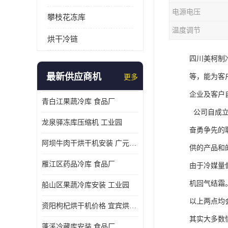
电源电压
攀枝花冻库
温度调节
烘干冷链
四川美柯制
最新供应商机
等，能为客
更多
企业及客户
青白江果蔬冷库 食品厂
公司自成立
龙泉驿冻库压缩机 工业园
奋勇争先的
阿坝牛肉干烘干机安装 广元牛肉干烘干机 安装造价
供的产品和
雁江区药品冷库 食品厂
由于冷媒量
机回气结霜
船山区果蔬冷库安装 工业园
以上两点均
资阳枸杞烘干机价格 宜宾烘房价格 冷库板生产
其实大多数
蓬溪冷藏库安装 食品厂