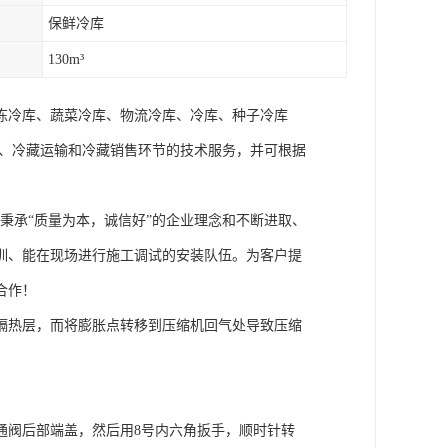
保鲜冷库
130m³
冻冷库、蔬菜冷库、物流冷库、冷库、种子冷库
藏、冷藏运输和冷藏销售环节的技术服务，并可根据
秉承“质量为本，诚信好”的企业理念和不断进取、
训、能在现场进行施工调试的安装队伍。为客户提
合作！
隔热层，而将膨胀点转移到压缩机回气处导致压缩
通阀后部端盖，然后用8号内六角扳手，顺时针转