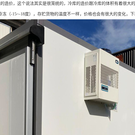
冷库的造价，这个说法其实是很笼统的，冷库的造价跟冷库的体积有着很大的
冷冻（-15~-18度），存贮货物的温度不一样，价格也会有很大的变化