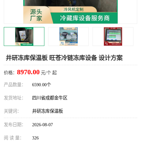
雅安冷库,雅安冻库
攀枝花冻库
烘干冷链
冻库安装，小型冻库造价
内江冷库，内江冻库
宜宾冷库，宜宾冻库设备
达州冷库、达州小型冷库
凉山冻库安装
井研冻库保温板 旺苍冷链冻库设备 设计方案
甘孜冻库安装
8970.00
价格：
元/个 起
产品数量：
6590.00个
发货地址：
四川省成都金牛区
关键词：
井研冻库保温板
发布日期：
2026-08-07
阅 读 量：
326