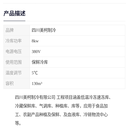
产品描述
品牌
四川美柯制冷
冷库功率
8kw
电源电压
380V
使用范围
保鲜冷库
温度调节
5℃
容积
130m³
四川美柯制冷有限公司 工程项目涵盖低温冷冻速冻库、
冷藏保鲜库、气调库、种植库、库等，应用于食品加
工、农副产品种植及保鲜、及血液库、冷链物流中心
等。