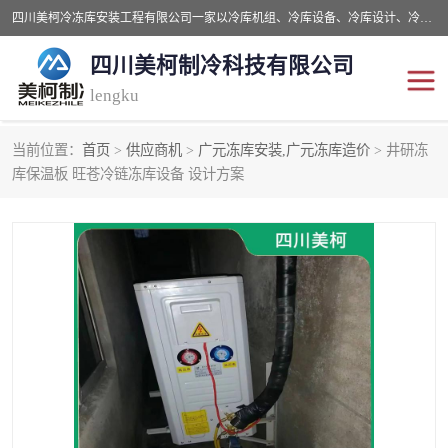
四川美柯冷冻库安装工程有限公司一家以冷库机组、冷库设备、冷库设计、冷冻库设备销售、冷库安装、冻库安装价格及技术服务为一体的综合企业，咨询热线：同等设备材料优惠10% 。公司各种类型安装组合式冷库、冷冻库、冷藏库、气调保鲜库、并提供成套设备供应、安装与调试、维护与维修、技术咨询、操作维修人员技术培训等
四川美柯制冷科技有限公司
lengku
当前位置：
首页
>
供应商机
>
广元冻库安装,广元冻库造价
> 井研冻
冷库安装，冷库价格
四川冷库，四川冻库安装
库保温板 旺苍冷链冻库设备 设计方案
成都冻库，成都冻库价格
绵阳冻库,绵阳保鲜冷库
德阳冻库安装，德阳冷库
广元冻库安装,广元冻库造
价格
价
南充冻库设计,南充冻库安
遂宁冻库
装
资阳冻库，资阳冻库安装
泸州冻库，泸州冷库
乐山冻库,乐山保鲜冷库
自贡冻库组装