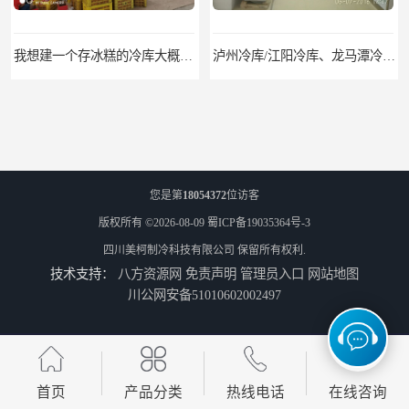
我想建一个存冰糕的冷库大概10平方米 需要价格
泸州冷库/江阳冷库、龙马潭冷库、纳溪冷库、泸县冷库、合江冷库、叙永冷库、古蔺冷库
您是第
18054372
位访客
版权所有 ©2026-08-09
蜀ICP备19035364号-3
四川美柯制冷科技有限公司
保留所有权利.
技术支持：
八方资源网
免责声明
管理员入口
网站地图
遂宁冻库/遂宁冻库价格/遂宁冻库安装
眉山冻库/东坡冷库、彭山冷库、仁寿冷库、丹棱冷库、青神冷库、洪雅冷库
川公网安备51010602002497
首页
产品分类
热线电话
在线咨询