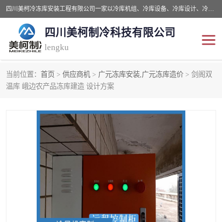
四川美柯冷冻库安装工程有限公司一家以冷库机组、冷库设备、冷库设计、冷冻库设备销售、冷库安装、冻库安装价格及技术服务为一体的综合企业，咨询热线：同等设备材料优惠10% 。公司各种类型安装组合式冷库、冷冻库、冷藏库、气调保鲜库、并提供成套设备供应、安装与调试、维护与维修、技术咨询、操作维修人员技术培训等
四川美柯制冷科技有限公司
lengku
当前位置：
首页
>
供应商机
>
广元冻库安装,广元冻库造价
> 剑阁双
冷库安装，冷库价格
四川冷库，四川冻库安装
温库 峨边农产品冻库建造 设计方案
成都冻库，成都冻库价格
绵阳冻库,绵阳保鲜冷库
德阳冻库安装，德阳冷库
广元冻库安装,广元冻库造
价格
价
南充冻库设计,南充冻库安
遂宁冻库
装
资阳冻库，资阳冻库安装
泸州冻库，泸州冷库
乐山冻库,乐山保鲜冷库
自贡冻库组装