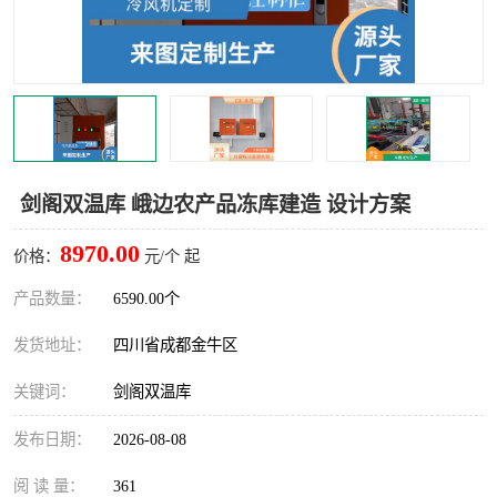
雅安冷库,雅安冻库
攀枝花冻库
烘干冷链
冻库安装，小型冻库造价
内江冷库，内江冻库
宜宾冷库，宜宾冻库设备
达州冷库、达州小型冷库
凉山冻库安装
剑阁双温库 峨边农产品冻库建造 设计方案
甘孜冻库安装
8970.00
价格：
元/个 起
产品数量：
6590.00个
发货地址：
四川省成都金牛区
关键词：
剑阁双温库
发布日期：
2026-08-08
阅 读 量：
361