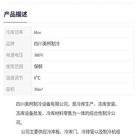
产品描述
冷库功率
6kw
品牌
四川美柯制冷
电源电压
380V
使用范围
保鲜
温度调节
8℃
容积
30m³
四川美柯制冷设备有限公司，是冷库生产、冻库安装、
冻库设备批发、冷库材料零售为一体的综合性制冷公
司。
公司主要供应冷库板、冷库门、冷排管以及制冷机组