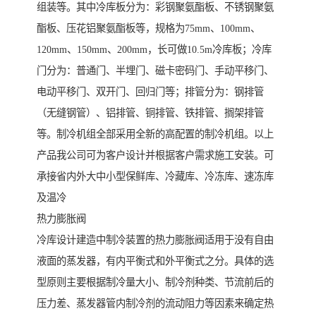
组装等。其中冷库板分为：彩钢聚氨酯板、不锈钢聚氨
酯板、压花铝聚氨酯板等，规格为75mm、100mm、
120mm、150mm、200mm，长可做10.5m冷库板；冷库
门分为：普通门、半埋门、磁卡密码门、手动平移门、
电动平移门、双开门、回归门等；排管分为：钢排管
（无缝钢管）、铝排管、铜排管、铁排管、搁架排管
等。制冷机组全部采用全新的高配置的制冷机组。以上
产品我公司可为客户设计并根据客户需求施工安装。可
承接省内外大中小型保鲜库、冷藏库、冷冻库、速冻库
及温冷
热力膨胀阀
冷库设计建造中制冷装置的热力膨胀阀适用于没有自由
液面的蒸发器，有内平衡式和外平衡式之分。具体的选
型原则主要根据制冷量大小、制冷剂种类、节流前后的
压力差、蒸发器管内制冷剂的流动阻力等因素来确定热