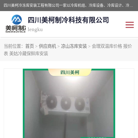
四川美柯冷冻库安装工程有限公司一家以冷库机组、冷库设备、冷库设计、冷冻库设备销售、冷库安装、冻库安装价格及技术服务为一体的综合企业，咨询热线：同等设备材料优惠10% 。公司各种类型安装组合式冷库、冷冻库、冷藏库、气调保鲜库、并提供成套设备供应、安装与调试、维护与维修、技术咨询、操作维修人员技术培训等
四川美柯制冷科技有限公司
lengku
当前位置：
首页
>
供应商机
>
凉山冻库安装
> 会理双温库价格 报价
冷库安装，冷库价格
四川冷库，四川冻库安装
表 美姑冷藏保鲜库安装
成都冻库，成都冻库价格
绵阳冻库,绵阳保鲜冷库
德阳冻库安装，德阳冷库
广元冻库安装,广元冻库造
价格
价
南充冻库设计,南充冻库安
遂宁冻库
装
资阳冻库，资阳冻库安装
泸州冻库，泸州冷库
乐山冻库,乐山保鲜冷库
自贡冻库组装