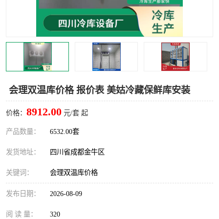
雅安冷库,雅安冻库
攀枝花冻库
烘干冷链
冻库安装，小型冻库造价
内江冷库，内江冻库
宜宾冷库，宜宾冻库设备
达州冷库、达州小型冷库
凉山冻库安装
会理双温库价格 报价表 美姑冷藏保鲜库安装
甘孜冻库安装
8912.00
价格：
元/套 起
产品数量：
6532.00套
发货地址：
四川省成都金牛区
关键词：
会理双温库价格
发布日期：
2026-08-09
阅 读 量：
320