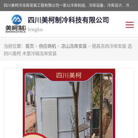
四川美柯冷冻库安装工程有限公司一家以冷库机组、冷库设备、冷库设计、冷冻库设备销售、冷库安装、冻库安装价格及技术服务为一体的综合企业，咨询热线：同等设备材料优惠10% 。公司各种类型安装组合式冷库、冷冻库、冷藏库、气调保鲜库、并提供成套设备供应、安装与调试、维护与维修、技术咨询、操作维修人员技术培训等
四川美柯制冷科技有限公司
lengku
当前位置：
首页
>
供应商机
>
凉山冻库安装
> 德昌冻肉冷库安装 选
冷库安装，冷库价格
四川冷库，四川冻库安装
四川美柯 木里冷链冻库安装
成都冻库，成都冻库价格
绵阳冻库,绵阳保鲜冷库
德阳冻库安装，德阳冷库
广元冻库安装,广元冻库造
价格
价
南充冻库设计,南充冻库安
遂宁冻库
装
资阳冻库，资阳冻库安装
泸州冻库，泸州冷库
乐山冻库,乐山保鲜冷库
自贡冻库组装