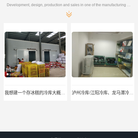
Development, design, production and sales in one of the manufacturing enterprises
我想建一个存冰糕的冷库大概10平方米 需要价格
泸州冷库/江阳冷库、龙马潭冷库、纳溪冷库、泸县冷库、合江冷库、叙永冷库、古蔺冷库