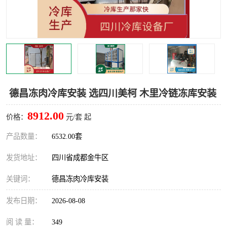
雅安冷库,雅安冻库
攀枝花冻库
烘干冷链
冻库安装，小型冻库造价
内江冷库，内江冻库
宜宾冷库，宜宾冻库设备
达州冷库、达州小型冷库
凉山冻库安装
德昌冻肉冷库安装 选四川美柯 木里冷链冻库安装
甘孜冻库安装
8912.00
价格：
元/套 起
产品数量：
6532.00套
发货地址：
四川省成都金牛区
关键词：
德昌冻肉冷库安装
发布日期：
2026-08-08
阅 读 量：
349