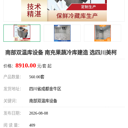
雅安冷库,雅安冻库
攀枝花冻库
烘干冷链
冻库安装，小型冻库造价
内江冷库，内江冻库
宜宾冷库，宜宾冻库设备
达州冷库、达州小型冷库
凉山冻库安装
南部双温库设备 南充果蔬冷库建造 选四川美柯
甘孜冻库安装
8910.00
价格：
元/套 起
产品数量：
560.00套
发货地址：
四川省成都金牛区
关键词：
南部双温库设备
发布日期：
2026-08-08
阅 读 量：
409