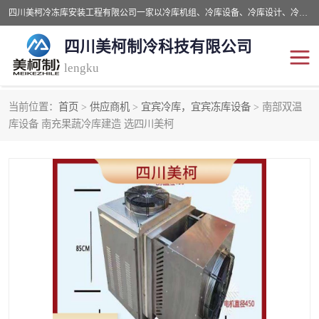
四川美柯冷冻库安装工程有限公司一家以冷库机组、冷库设备、冷库设计、冷冻库设备销售、冷库安装、冻库安装价格及技术服务为一体的综合企业，咨询热线：同等设备材料优惠10% 。公司各种类型安装组合式冷库、冷冻库、冷藏库、气调保鲜库、并提供成套设备供应、安装与调试、维护与维修、技术咨询、操作维修人员技术培训等
四川美柯制冷科技有限公司
lengku
当前位置：
首页
>
供应商机
>
宜宾冷库，宜宾冻库设备
> 南部双温
冷库安装，冷库价格
四川冷库，四川冻库安装
库设备 南充果蔬冷库建造 选四川美柯
成都冻库，成都冻库价格
绵阳冻库,绵阳保鲜冷库
德阳冻库安装，德阳冷库
广元冻库安装,广元冻库造
价格
价
南充冻库设计,南充冻库安
遂宁冻库
装
资阳冻库，资阳冻库安装
泸州冻库，泸州冷库
乐山冻库,乐山保鲜冷库
自贡冻库组装