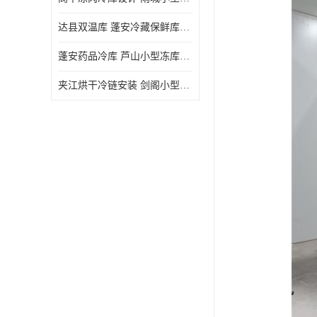
达县双温库 蓬安冷藏保鲜库设计 报价表
蓬安药品冷库 芦山小型冻库安装 报价表
夹江烘干冷链安装 剑阁小型冷库安装 设计方案