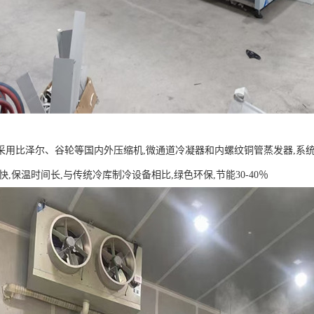
采用比泽尔、谷轮等国内外压缩机,微通道冷凝器和内螺纹铜管蒸发器,系
快,保温时间长,与传统冷库制冷设备相比,绿色环保,节能30-40％