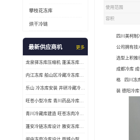
使用范围
攀枝花冻库
容积
烘干冷链
四川美柯制
最新供应商机
公司拥有技
更多
选型上积推
龙泉驿冻库压缩机 蓬溪冻库冷风机价格
成都冷库 成
内江冻库 船山区冷藏冷冻库安装
格 四川冻
乐山 冷冻库安装 井研冷藏冷冻库设备 报价表
装 德阳冷
旺苍小型冷库 青川药品冷库设备 设计方案
青川冷藏库建造 旺苍冻肉冷库安装 报价表
蓬安冷链冻库设计 雅安冻库保温板安装 采摘园
阆中冻肉冷库设计 雨城小型冷库设计 农产品基地