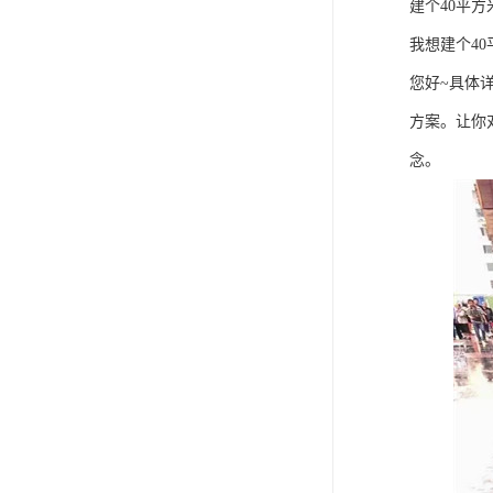
建个40平
我想建个4
您好~具体
方案。让你
念。