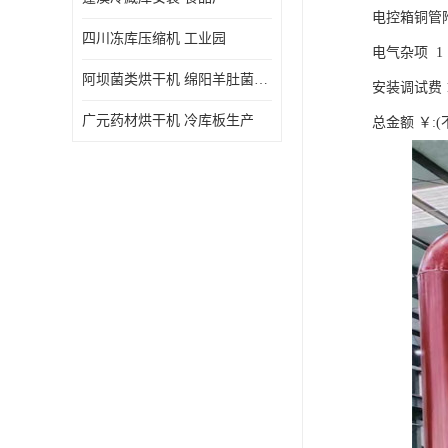
电控箱铜管附件￥
四川冻库压缩机 工业园
电气杂项 1 ￥3
阿坝菌类烘干机 绵阳羊肚菌烘干机安装 安装造价
安装调试费 1 ￥
广元药材烘干机 冷库板生产
总金额 ￥:(不