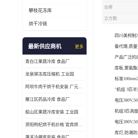
功率
攀枝花冻库
立方数
烘干冷链
四川美柯制
最新供应商机
备代理,质
更多
产品广泛的
青白江果蔬冷库 食品厂
库板,聚氨酯双面
龙泉驿冻库压缩机 工业园
标准100mm冷
阿坝牛肉干烘干机安装 广元牛肉干烘干机 安装造价
"机组 3匹
雁江区药品冷库 食品厂
电压380V,50H
机组3匹涡
船山区果蔬冷库安装 工业园
电压380V,50H
资阳枸杞烘干机价格 宜宾烘房价格 冷库板生产
库灯,防潮防爆
蓬溪冷藏库安装 食品厂