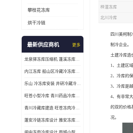
梓潼冻库
攀枝花冻库
北川冷库
烘干冷链
四川美柯制
最新供应商机
制冷企业。
更多
土建冷库造
龙泉驿冻库压缩机 蓬溪冻库冷风机价格
1、土建区
内江冻库 船山区冷藏冷冻库安装
2、冷库的
乐山 冷冻库安装 井研冷藏冷冻库设备 报价表
3、冷库是
旺苍小型冷库 青川药品冷库设备 设计方案
4、有非常
的双的价格
青川冷藏库建造 旺苍冻肉冷库安装 报价表
况。
蓬安冷链冻库设计 雅安冻库保温板安装 采摘园
阆中冻肉冷库设计 雨城小型冷库设计 农产品基地