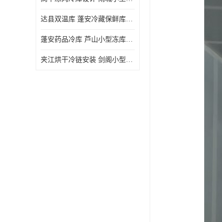
达县双温库 蓬安冷藏保鲜库设计 报价表
蓬安药品冷库 芦山小型冻库安装 报价表
夹江烘干冷链安装 剑阁小型冷库安装 设计方案