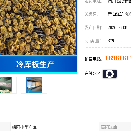
发货地址：
四川省成都
关键词：
青白江冻肉
发布日期：
2026-08-08
阅 读 量：
379
1898181
销售电话：
在线QQ：
绵阳小型冻库
简阳冻库