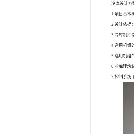
冷库设计方
1.项目基
2.设计依
3.冷库制
4.选用机
5.选用机
6.冷库建筑
7.控制系