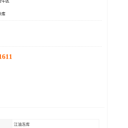
金牛区
冷库
1611
江油冻库