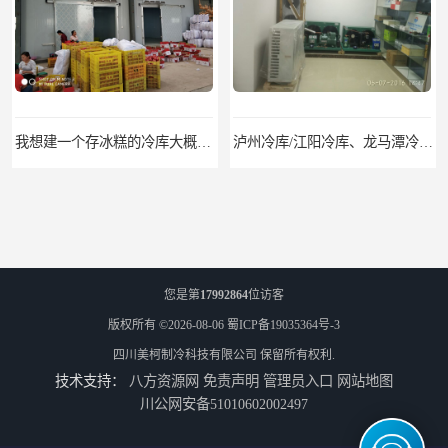
泸州冷库/江阳冷库、龙马潭冷库、纳溪冷库、泸县冷库、合江冷库、叙永冷库、古蔺冷库
遂宁冻库/遂宁冻库价格/遂宁冻库安装
您是第
17992864
位访客
版权所有 ©2026-08-06
蜀ICP备19035364号-3
四川美柯制冷科技有限公司
保留所有权利.
技术支持：
八方资源网
免责声明
管理员入口
网站地图
眉山冻库/东坡冷库、彭山冷库、仁寿冷库、丹棱冷库、青神冷库、洪雅冷库
绵竹冷库安装、中江冷库安装、罗江冷库安装
川公网安备51010602002497