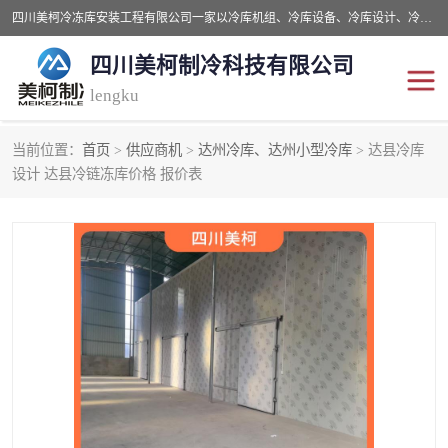
四川美柯冷冻库安装工程有限公司一家以冷库机组、冷库设备、冷库设计、冷冻库设备销售、冷库安装、冻库安装价格及技术服务为一体的综合企业，咨询热线：同等设备材料优惠10% 。公司各种类型安装组合式冷库、冷冻库、冷藏库、气调保鲜库、并提供成套设备供应、安装与调试、维护与维修、技术咨询、操作维修人员技术培训等
四川美柯制冷科技有限公司
lengku
当前位置：
首页
>
供应商机
>
达州冷库、达州小型冷库
> 达县冷库
冷库安装，冷库价格
四川冷库，四川冻库安装
设计 达县冷链冻库价格 报价表
成都冻库，成都冻库价格
绵阳冻库,绵阳保鲜冷库
德阳冻库安装，德阳冷库
广元冻库安装,广元冻库造
价格
价
南充冻库设计,南充冻库安
遂宁冻库
装
资阳冻库，资阳冻库安装
泸州冻库，泸州冷库
乐山冻库,乐山保鲜冷库
自贡冻库组装