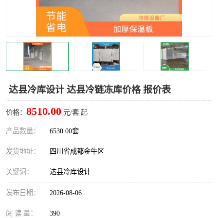
雅安冷库,雅安冻库
攀枝花冻库
烘干冷链
冻库安装，小型冻库造价
内江冷库，内江冻库
宜宾冷库，宜宾冻库设备
达州冷库、达州小型冷库
凉山冻库安装
达县冷库设计 达县冷链冻库价格 报价表
甘孜冻库安装
8510.00
价格：
元/套 起
产品数量：
6530.00套
发货地址：
四川省成都金牛区
关键词：
达县冷库设计
发布日期：
2026-08-06
阅 读 量：
390