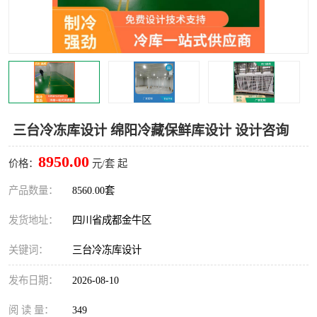
雅安冷库,雅安冻库
攀枝花冻库
烘干冷链
冻库安装，小型冻库造价
内江冷库，内江冻库
宜宾冷库，宜宾冻库设备
达州冷库、达州小型冷库
凉山冻库安装
三台冷冻库设计 绵阳冷藏保鲜库设计 设计咨询
甘孜冻库安装
8950.00
价格：
元/套 起
产品数量：
8560.00套
发货地址：
四川省成都金牛区
关键词：
三台冷冻库设计
发布日期：
2026-08-10
阅 读 量：
349