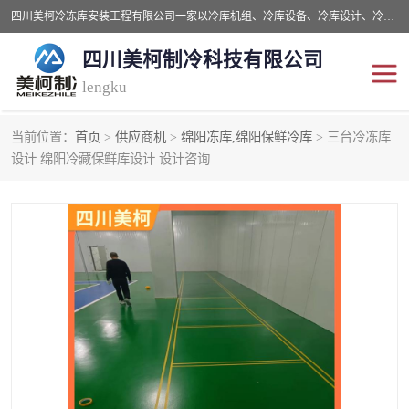
四川美柯冷冻库安装工程有限公司一家以冷库机组、冷库设备、冷库设计、冷冻库设备销售、冷库安装、冻库安装价格及技术服务为一体的综合企业，咨询热线：同等设备材料优惠10% 。公司各种类型安装组合式冷库、冷冻库、冷藏库、气调保鲜库、并提供成套设备供应、安装与调试、维护与维修、技术咨询、操作维修人员技术培训等
四川美柯制冷科技有限公司
lengku
当前位置：
首页
>
供应商机
>
绵阳冻库,绵阳保鲜冷库
> 三台冷冻库
冷库安装，冷库价格
四川冷库，四川冻库安装
设计 绵阳冷藏保鲜库设计 设计咨询
成都冻库，成都冻库价格
绵阳冻库,绵阳保鲜冷库
德阳冻库安装，德阳冷库
广元冻库安装,广元冻库造
价格
价
南充冻库设计,南充冻库安
遂宁冻库
装
资阳冻库，资阳冻库安装
泸州冻库，泸州冷库
乐山冻库,乐山保鲜冷库
自贡冻库组装