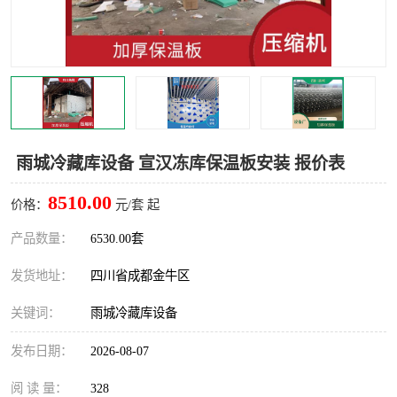
雅安冷库,雅安冻库
攀枝花冻库
烘干冷链
冻库安装，小型冻库造价
内江冷库，内江冻库
宜宾冷库，宜宾冻库设备
达州冷库、达州小型冷库
凉山冻库安装
雨城冷藏库设备 宣汉冻库保温板安装 报价表
甘孜冻库安装
8510.00
价格：
元/套 起
产品数量：
6530.00套
发货地址：
四川省成都金牛区
关键词：
雨城冷藏库设备
发布日期：
2026-08-07
阅 读 量：
328