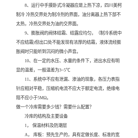
8、运行中手摸卧式冷凝器应是上热下凉，四川美柯
制冷 冷热交界处为制冷剂的界面，油分离器上热下部不
太热，冷热交界处为油的交界面。
9、膨胀阀的阀体结霜、结露应均匀，（制冷系统中
不应结霜)但出口处不能发现有浓厚的结霜，液体流经膨
胀阀时只能听到沉闷的微小声音。
10、在一定的水压、水量的条件下，进出水应有明
显的温差，一般温差为3~5℃
11、系统中不应有泄漏、渗油的现象，各压力表指
针应相对平稳，压缩机电流不应大于额定电流，绝缘电
阻不应小于5MΩ。
做一个冷库需要多少钱？需要什么配置？
冷库的结构及主要设备
1， 保温材料及防潮层
A， 库板：预先生产的，具有定做长度、标准的宽