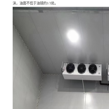
沫，油面不低于油镜的1/3处。