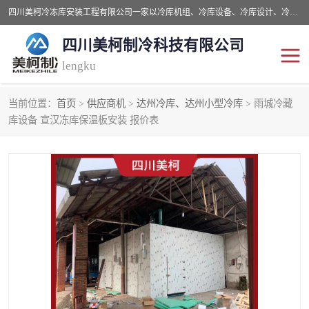
四川美柯冷冻库安装工程有限公司一家以冷库机组、冷库设备、冷库设计、冷冻库设备销售、冷库安装、冻库安装价格及技术服务为一体的综合企业，咨询热线：同等设备材料优惠10% 。公司各种类型安装组合式冷库、冷冻库、冷藏库、气调保鲜库、并提供成套设备供应、安装与调试、维护与维修、技术咨询、操作维修人员技术培训等
四川美柯制冷科技有限公司
lengku
当前位置：
首页
>
供应商机
>
达州冷库、达州小型冷库
> 雨城冷藏
冷库安装，冷库价格
四川冷库，四川冻库安装
库设备 宣汉冻库保温板安装 报价表
成都冻库，成都冻库价格
绵阳冻库,绵阳保鲜冷库
德阳冻库安装，德阳冷库
广元冻库安装,广元冻库造
价格
价
南充冻库设计,南充冻库安
遂宁冻库
装
资阳冻库，资阳冻库安装
泸州冻库，泸州冷库
乐山冻库,乐山保鲜冷库
自贡冻库组装