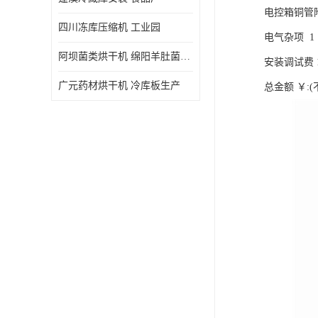
电控箱铜管附件￥
四川冻库压缩机 工业园
电气杂项 1 ￥3
阿坝菌类烘干机 绵阳羊肚菌烘干机安装 安装造价
安装调试费 1 ￥
广元药材烘干机 冷库板生产
总金额 ￥:(不