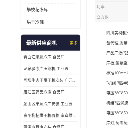
功率
攀枝花冻库
立方数
烘干冷链
四川美柯制
最新供应商机
备代理,质
更多
产品广泛的
青白江果蔬冷库 食品厂
库板,聚氨酯双面
龙泉驿冻库压缩机 工业园
标准100mm冷
阿坝牛肉干烘干机安装 广元牛肉干烘干机 安装造价
"机组 3匹
雁江区药品冷库 食品厂
电压380V,50H
机组3匹涡
船山区果蔬冷库安装 工业园
电压380V,50H
资阳枸杞烘干机价格 宜宾烘房价格 冷库板生产
库灯,防潮防爆
蓬溪冷藏库安装 食品厂