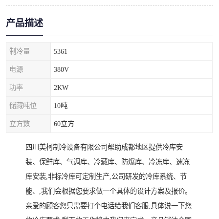
产品描述
制冷量
5361
电源
380V
功率
2KW
储藏吨位
10吨
立方数
60立方
四川美柯制冷设备有限公司帮助成都地区提供冷库安
装、保鲜库、气调库、冷藏库、防爆库、冷冻库、速冻
库安装,非标冷库可定制生产,公司研发的冷库系统、节
能、,我们会根据您要求做一个具体的设计方案及报价。
亲爱的顾客您只需要打个电话给我们客服,具体说一下您