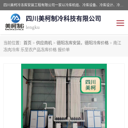
四川美柯冷冻库安装工程有限公司一家以冷库机组、冷库设备、冷库设计、冷冻库设备销售、冷库安装、冻库安装价格及技术服务为一体的综合企业，咨询热线：同等设备材料优惠10% 。公司各种类型安装组合式冷库、冷冻库、冷藏库、气调保鲜库、并提供成套设备供应、安装与调试、维护与维修、技术咨询、操作维修人员技术培训等
四川美柯制冷科技有限公司
lengku
当前位置：
首页
>
供应商机
>
德阳冻库安装，德阳冷库价格
> 南江
冷库安装，冷库价格
四川冷库，四川冻库安装
冻肉冷库 乐至农产品冻库价格 报价单
成都冻库，成都冻库价格
绵阳冻库,绵阳保鲜冷库
德阳冻库安装，德阳冷库
广元冻库安装,广元冻库造
价格
价
南充冻库设计,南充冻库安
遂宁冻库
装
资阳冻库，资阳冻库安装
泸州冻库，泸州冷库
乐山冻库,乐山保鲜冷库
自贡冻库组装