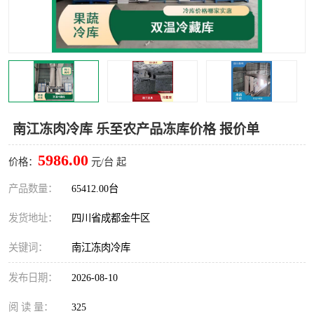
雅安冷库,雅安冻库
攀枝花冻库
烘干冷链
冻库安装，小型冻库造价
内江冷库，内江冻库
宜宾冷库，宜宾冻库设备
达州冷库、达州小型冷库
凉山冻库安装
南江冻肉冷库 乐至农产品冻库价格 报价单
甘孜冻库安装
5986.00
价格：
元/台 起
产品数量：
65412.00台
发货地址：
四川省成都金牛区
关键词：
南江冻肉冷库
发布日期：
2026-08-10
阅 读 量：
325