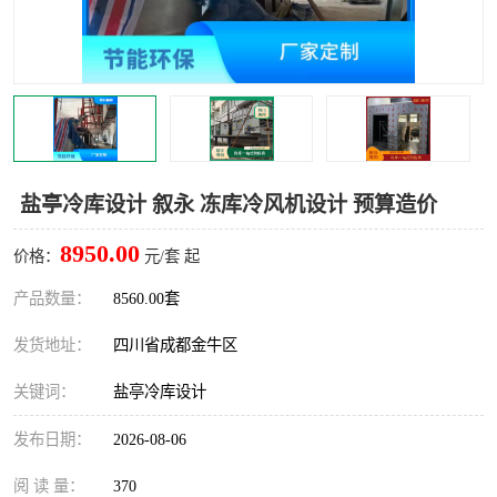
雅安冷库,雅安冻库
攀枝花冻库
烘干冷链
冻库安装，小型冻库造价
内江冷库，内江冻库
宜宾冷库，宜宾冻库设备
达州冷库、达州小型冷库
凉山冻库安装
盐亭冷库设计 叙永 冻库冷风机设计 预算造价
甘孜冻库安装
8950.00
价格：
元/套 起
产品数量：
8560.00套
发货地址：
四川省成都金牛区
关键词：
盐亭冷库设计
发布日期：
2026-08-06
阅 读 量：
370