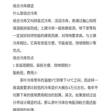
组合冷库建造
什么是组合冷库
组合冷库又叫拼装式冷库、活动冷库，是通过偏心钩将
保温板拼装而成；土建冷库一般依赖窑洞、地下室等有
一定良好封闭性能的建筑而建，对场地要求高。与土建
冷库相比，它具有安装方便，节能省钱，场地限制少等
优点。
组合冷库优点
1.安装周期短、装拆方便、场地限制少
能耗低，费用少
茶叶冷库常年的温度0℃到零下18℃之间，而这样一
座温度要求比较低的冷库造价大概在4万元左右，每年平
均算下来的使用费用相当的划算。其次，如果是经过设
计师设计建造的话，那么茶叶冷库在电能消耗方面还能
够得到的处理。