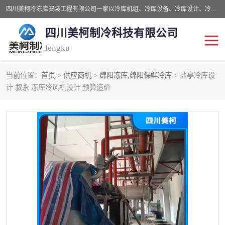
四川美柯冷冻库安装工程有限公司一家以冷库机组、冷库设备、冷库设计、冷冻库设备销售、冷库安装、冻库安装价格及技术服务为一体的综合企业，咨询热线：同等设备材料优惠10% 。公司各种类型安装组合式冷库、冷冻库、冷藏库、气调保鲜库、并提供成套设备供应、安装与调试、维护与维修、技术咨询、操作维修人员技术培训等
四川美柯制冷科技有限公司
lengku
当前位置：
首页
>
供应商机
>
绵阳冻库,绵阳保鲜冷库
> 盐亭冷库设
冷库安装，冷库价格
四川冷库，四川冻库安装
计 叙永 冻库冷风机设计 预算造价
成都冻库，成都冻库价格
绵阳冻库,绵阳保鲜冷库
德阳冻库安装，德阳冷库
广元冻库安装,广元冻库造
价格
价
南充冻库设计,南充冻库安
遂宁冻库
装
资阳冻库，资阳冻库安装
泸州冻库，泸州冷库
乐山冻库,乐山保鲜冷库
自贡冻库组装