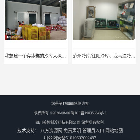
我想建一个存冰糕的冷库大概10平方米 需要价格
泸州冷库/江阳冷库、龙马潭冷库、纳溪冷库、泸县冷库、合江冷库、叙永冷库、古蔺冷库
您是第
17986603
位访客
版权所有 ©2026-08-06
蜀ICP备19035364号-3
四川美柯制冷科技有限公司
保留所有权利.
技术支持：
八方资源网
免责声明
管理员入口
网站地图
遂宁冻库/遂宁冻库价格/遂宁冻库安装
眉山冻库/东坡冷库、彭山冷库、仁寿冷库、丹棱冷库、青神冷库、洪雅冷库
川公网安备51010602002497