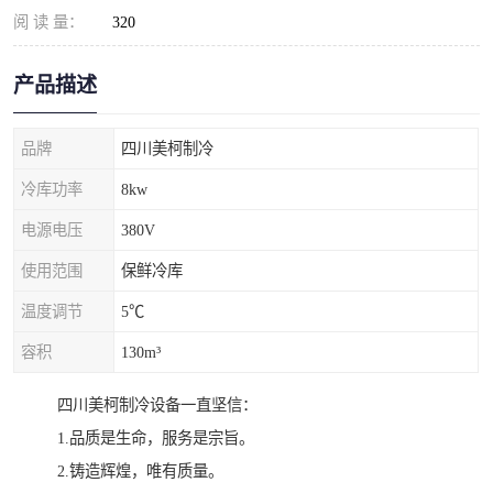
阅 读 量：
320
产品描述
品牌
四川美柯制冷
冷库功率
8kw
电源电压
380V
使用范围
保鲜冷库
温度调节
5℃
容积
130m³
四川美柯制冷设备一直坚信：
1.品质是生命，服务是宗旨。
2.铸造辉煌，唯有质量。