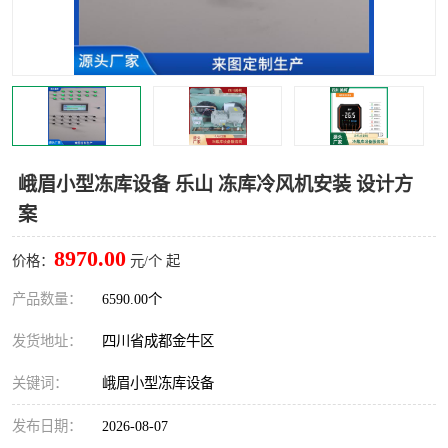
雅安冷库,雅安冻库
攀枝花冻库
烘干冷链
冻库安装，小型冻库造价
内江冷库，内江冻库
宜宾冷库，宜宾冻库设备
达州冷库、达州小型冷库
凉山冻库安装
峨眉小型冻库设备 乐山 冻库冷风机安装 设计方
案
甘孜冻库安装
8970.00
价格：
元/个 起
产品数量：
6590.00个
发货地址：
四川省成都金牛区
关键词：
峨眉小型冻库设备
发布日期：
2026-08-07