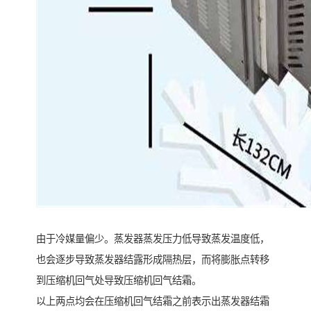
由于冷媒量偏少。蒸发器蒸发压力低导致蒸发温度低，
也会逐步导致蒸发器结露形成隔热层，而将膨胀点转移
到压缩机回气处导致压缩机回气结霜。
以上两点均会在压缩机回气结霜之前表示出蒸发器结霜