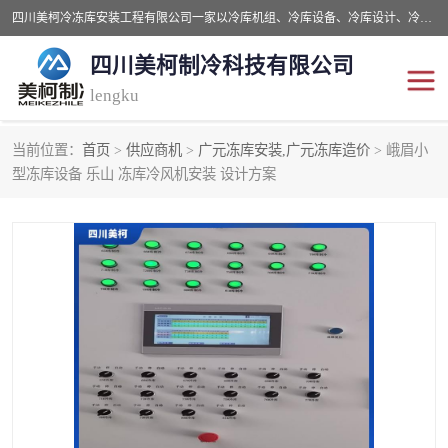
四川美柯冷冻库安装工程有限公司一家以冷库机组、冷库设备、冷库设计、冷冻库设备销售、冷库安装、冻库安装价格及技术服务为一体的综合企业，咨询热线：同等设备材料优惠10% 。公司各种类型安装组合式冷库、冷冻库、冷藏库、气调保鲜库、并提供成套设备供应、安装与调试、维护与维修、技术咨询、操作维修人员技术培训等
四川美柯制冷科技有限公司
lengku
当前位置：
首页
>
供应商机
>
广元冻库安装,广元冻库造价
> 峨眉小
冷库安装，冷库价格
四川冷库，四川冻库安装
型冻库设备 乐山 冻库冷风机安装 设计方案
成都冻库，成都冻库价格
绵阳冻库,绵阳保鲜冷库
德阳冻库安装，德阳冷库
广元冻库安装,广元冻库造
价格
价
南充冻库设计,南充冻库安
遂宁冻库
装
资阳冻库，资阳冻库安装
泸州冻库，泸州冷库
乐山冻库,乐山保鲜冷库
自贡冻库组装