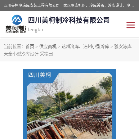
四川美柯冷冻库安装工程有限公司一家以冷库机组、冷库设备、冷库设计、冷冻库设备销售、冷库安装、冻库安装价格及技术服务为一体的综合企业，咨询热线：同等设备材料优惠10% 。公司各种类型安装组合式冷库、冷冻库、冷藏库、气调保鲜库、并提供成套设备供应、安装与调试、维护与维修、技术咨询、操作维修人员技术培训等
四川美柯制冷科技有限公司
lengku
当前位置：
首页
>
供应商机
>
达州冷库、达州小型冷库
> 雅安冻库
冷库安装，冷库价格
四川冷库，四川冻库安装
天全小型冷库设计 采摘园
成都冻库，成都冻库价格
绵阳冻库,绵阳保鲜冷库
德阳冻库安装，德阳冷库
广元冻库安装,广元冻库造
价格
价
南充冻库设计,南充冻库安
遂宁冻库
装
资阳冻库，资阳冻库安装
泸州冻库，泸州冷库
乐山冻库,乐山保鲜冷库
自贡冻库组装