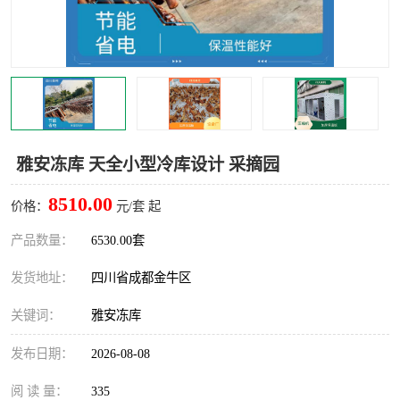
雅安冷库,雅安冻库
攀枝花冻库
烘干冷链
冻库安装，小型冻库造价
内江冷库，内江冻库
宜宾冷库，宜宾冻库设备
达州冷库、达州小型冷库
凉山冻库安装
雅安冻库 天全小型冷库设计 采摘园
甘孜冻库安装
8510.00
价格：
元/套 起
产品数量：
6530.00套
发货地址：
四川省成都金牛区
关键词：
雅安冻库
发布日期：
2026-08-08
阅 读 量：
335